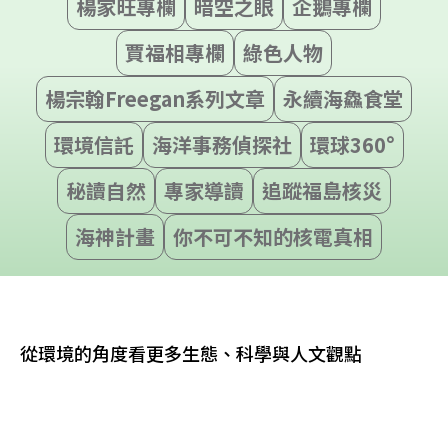
楊家旺專欄
暗空之眼
企鵝專欄
賈福相專欄
綠色人物
楊宗翰Freegan系列文章
永續海鱻食堂
環境信託
海洋事務偵探社
環球360°
秘讀自然
專家導讀
追蹤福島核災
海神計畫
你不可不知的核電真相
從環境的角度看更多生態、科學與人文觀點