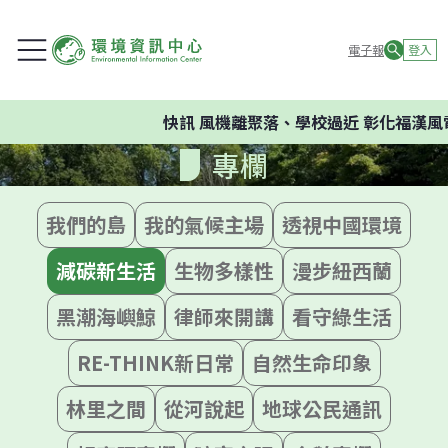
電子報
登入
快訊
風機離聚落、學校過近 彰化福漢風
專欄
我們的島
我的氣候主場
透視中國環境
減碳新生活
生物多樣性
漫步紐西蘭
黑潮海嶼鯨
律師來開講
看守綠生活
RE-THINK新日常
自然生命印象
林里之間
從河說起
地球公民通訊