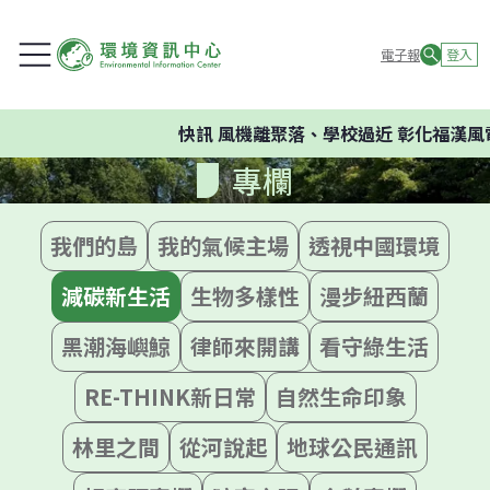
電子報
登入
快訊
風機離聚落、學校過近 彰化福漢風
專欄
我們的島
我的氣候主場
透視中國環境
減碳新生活
生物多樣性
漫步紐西蘭
黑潮海嶼鯨
律師來開講
看守綠生活
RE-THINK新日常
自然生命印象
林里之間
從河說起
地球公民通訊