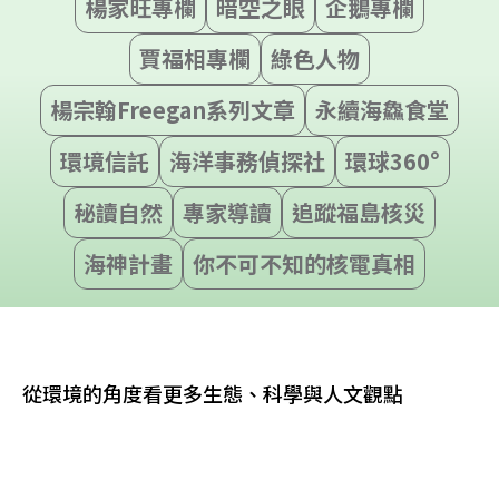
楊家旺專欄
暗空之眼
企鵝專欄
賈福相專欄
綠色人物
楊宗翰Freegan系列文章
永續海鱻食堂
環境信託
海洋事務偵探社
環球360°
秘讀自然
專家導讀
追蹤福島核災
海神計畫
你不可不知的核電真相
從環境的角度看更多生態、科學與人文觀點