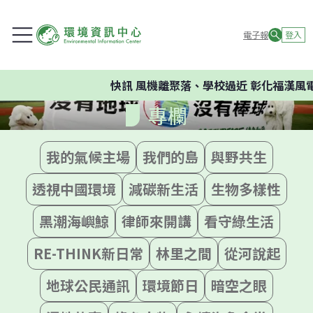
電子報
登入
快訊
風機離聚落、學校過近 彰化福漢風電
專欄
我的氣候主場
我們的島
與野共生
透視中國環境
減碳新生活
生物多樣性
黑潮海嶼鯨
律師來開講
看守綠生活
RE-THINK新日常
林里之間
從河說起
地球公民通訊
環境節日
暗空之眼