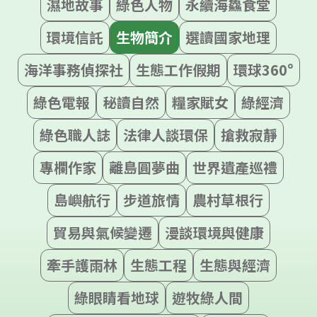
濕地故事
綠色人物
永續海鱻食堂
環境信託
生物簡介
選讀國家地理
海洋事務偵探社
生態工作假期
環球360°
綠色電報
秘讀自然
糧家賦女
綠經濟
綠色職人誌
法律人談環保
搶救寂靜
專欄作家
離島圓夢曲
世界遺產巡禮
島嶼航行
步道旅情
農村草根行
貿易與氣候變遷
漫談環境與健康
牽手護雨林
生態工程
生態與經濟
綠眼睛看地球
遊牧綠人間