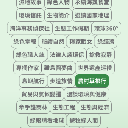
濕地故事
綠色人物
永續海鱻食堂
環境信託
生物簡介
選讀國家地理
海洋事務偵探社
生態工作假期
環球360°
綠色電報
秘讀自然
糧家賦女
綠經濟
綠色職人誌
法律人談環保
搶救寂靜
專欄作家
離島圓夢曲
世界遺產巡禮
島嶼航行
步道旅情
農村草根行
貿易與氣候變遷
漫談環境與健康
牽手護雨林
生態工程
生態與經濟
綠眼睛看地球
遊牧綠人間