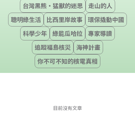
台灣黑熊‧猛獸的迷思
走山的人
聰明綠生活
比西里岸故事
環保撬動中國
科學少年
綠能瓜哈拉
專家導讀
追蹤福島核災
海神計畫
你不可不知的核電真相
目前沒有文章