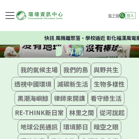
電子報
登入
快訊
風機離聚落、學校過近 彰化福漢風電
專欄
我的氣候主場
我們的島
與野共生
透視中國環境
減碳新生活
生物多樣性
黑潮海嶼鯨
律師來開講
看守綠生活
RE-THINK新日常
林里之間
從河說起
地球公民通訊
環境節日
暗空之眼