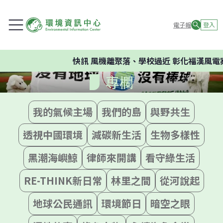
電子報
登入
快訊
風機離聚落、學校過近 彰化福漢風電
專欄
我的氣候主場
我們的島
與野共生
透視中國環境
減碳新生活
生物多樣性
黑潮海嶼鯨
律師來開講
看守綠生活
RE-THINK新日常
林里之間
從河說起
地球公民通訊
環境節日
暗空之眼