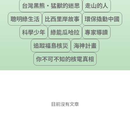
台灣黑熊‧猛獸的迷思
走山的人
聰明綠生活
比西里岸故事
環保撬動中國
科學少年
綠能瓜哈拉
專家導讀
追蹤福島核災
海神計畫
你不可不知的核電真相
目前沒有文章