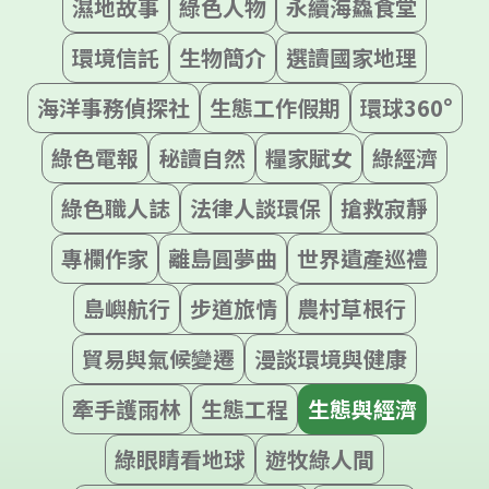
濕地故事
綠色人物
永續海鱻食堂
環境信託
生物簡介
選讀國家地理
海洋事務偵探社
生態工作假期
環球360°
綠色電報
秘讀自然
糧家賦女
綠經濟
綠色職人誌
法律人談環保
搶救寂靜
專欄作家
離島圓夢曲
世界遺產巡禮
島嶼航行
步道旅情
農村草根行
貿易與氣候變遷
漫談環境與健康
牽手護雨林
生態工程
生態與經濟
綠眼睛看地球
遊牧綠人間