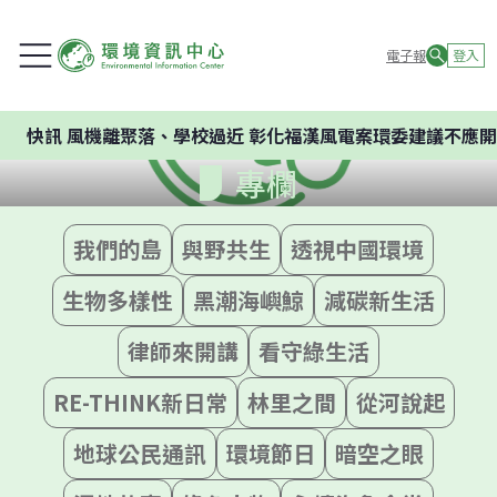
電子報
登入
快訊
風機離聚落、學校過近 彰化福漢風電案環委建議不應開
專欄
我們的島
與野共生
透視中國環境
生物多樣性
黑潮海嶼鯨
減碳新生活
律師來開講
看守綠生活
RE-THINK新日常
林里之間
從河說起
地球公民通訊
環境節日
暗空之眼