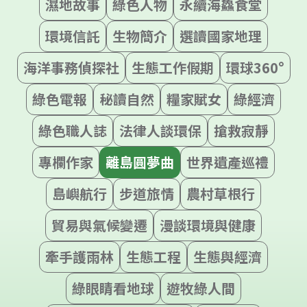
濕地故事
綠色人物
永續海鱻食堂
環境信託
生物簡介
選讀國家地理
海洋事務偵探社
生態工作假期
環球360°
綠色電報
秘讀自然
糧家賦女
綠經濟
綠色職人誌
法律人談環保
搶救寂靜
專欄作家
離島圓夢曲
世界遺產巡禮
島嶼航行
步道旅情
農村草根行
貿易與氣候變遷
漫談環境與健康
牽手護雨林
生態工程
生態與經濟
綠眼睛看地球
遊牧綠人間