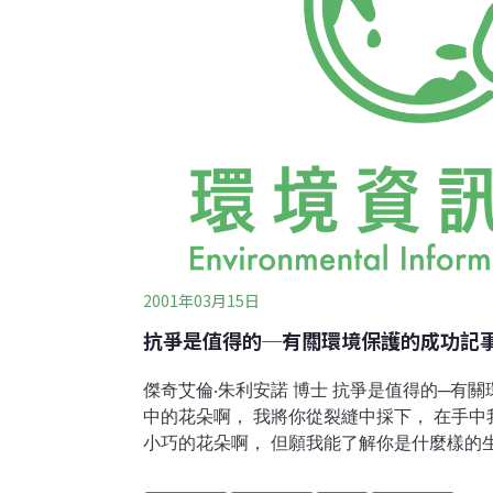
2001年03月15日
抗爭是值得的─有關環境保護的成功記
傑奇艾倫‧朱利安諾 博士 抗爭是值得的─有關環境保護的成功記事圍牆隙縫
中的花朵啊， 我將你從裂縫中採下， 在手中我捧著你，由根部到全株，
小巧的花朵啊， 但願我能了解你是什麼樣的生命，整個地並徹頭徹尾的，
那麼，我就能明瞭什麼是造物主與人。 ──愛爾佛列得，田尼生王 每一