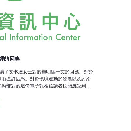
評的回應
我讀了艾琳達女士對於施明德一文的回應。對於
到有些許困惑。對於環境運動的發展以及討論
編輯部對於這份電子報相信讀者也能感受到，
心力編輯這份刊物感到敬佩。但貴刊所出現的
要批判施明德這個人呢？還是要批判施明德曾
是要對她們兩人的婚姻在下一個歷史的評語？
都能感受到將是下一個世紀最為嚴重的問題。
摒除其他的成見，為單純的環境的目標而奮
於環保運動者有所批評，而是對於民進黨內部