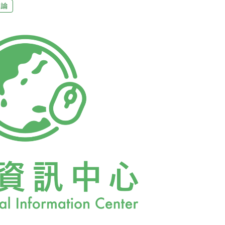
言亂語，再拿漫畫家所掀起的風波一同攪和，
社論
從事何種社運？