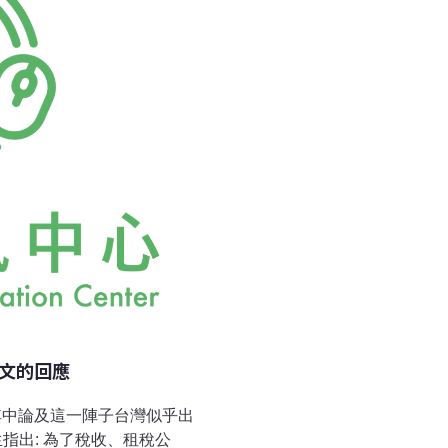
的政策有所不滿。但是難道
票投給了陳水扁，我想投完
定同意所刊登文章的所有論
見，貴刊應該樂於見到讀者
文的回應
其中論及這一陣子台灣似乎出
指出: 為了稅收、租稅公