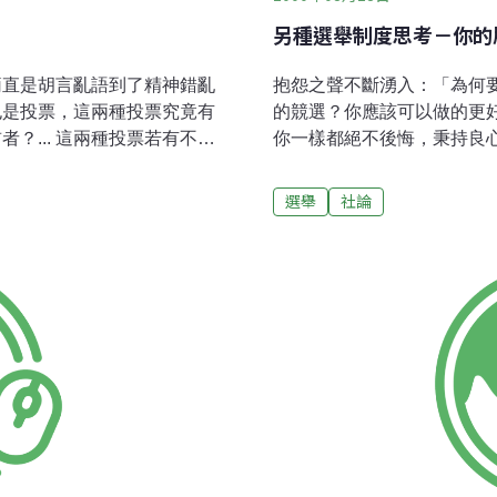
另種選舉制度思考－你的
簡直是胡言亂語到了精神錯亂
抱怨之聲不斷湧入：「為何
也是投票，這兩種投票究竟有
的競選？你應該可以做的更
？... 這兩種投票若有不
你一樣都絕不後悔，秉持良心投票」
」二字，無奈，公民二字在台
page of Grist http://www.gri
無不同。公民的產生不是靠投
letters/letters062
選舉
社論
經年累月的公共參與能力的培
當選，都將是未來四年的主
進行批判與自我批判，如此，
保護論。」「不要再只看到
徑，甚至和任何支配力量眉來
了。」「喬治會使我們對環
直與小林善紀大談民主主義一
最高法院的司法權力讓渡給
話當成了一回事！
給納德看來非常荒謬。」