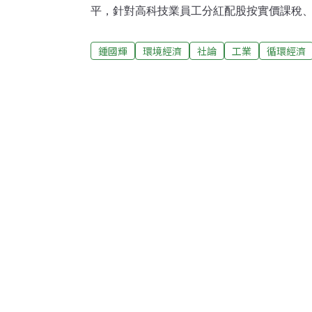
平，針對高科技業員工分紅配股按實價課稅
置型基金成立、投資高科技業的基金申請則
高科技業發展等都是可以討論的，但為了公
鍾國輝
環境經濟
社論
工業
循環經濟
氣氛，這就是大事了。沒錯! 這的確是大事
塑造為等同於高優先發展權、高經濟貢獻度
型，只因為新政府一支「公平正義」的劍出
的刀光劍影，其實不遜美國等大老闆們的銅人
業的競爭，是既合縱又連橫的策略交叉應用
卻得同聲制敵，美光傾銷案是一例證。但是
契約所衍生的競合關係，且仍以「最大獲利
曾與諸如台積電、聯電等