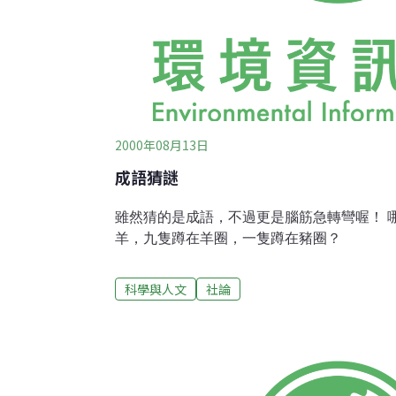
2000年08月13日
成語猜謎
雖然猜的是成語，不過更是腦筋急轉彎喔！ 哪一種蝙蝠不用休息？ 有十隻
羊，九隻蹲在羊圈，一隻蹲在豬圈？
科學與人文
社論