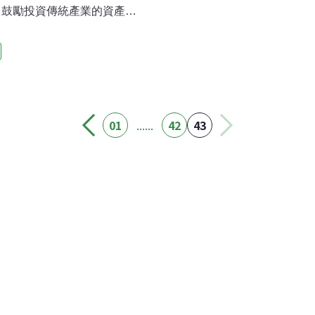
、鼓勵投資傳統產業的資產重
不鼓勵、搶救傳統產業優先於
平正義，而導出反高科技業的
，因為大家印象中對於高科技被
、高報酬率、低污染的理想範
鞘，高科技業者發現，自家人
陣。怎麼說呢? 全球高科技
01
......
42
43
，本是同行相爭態勢，必要時
，綜而言之，這些都尚屬私人
」為各自終極目標。前一陣子