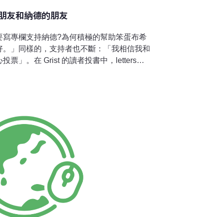
朋友和納德的朋友
要寫專欄支持納德?為何積極的幫助笨蛋布希
好。」同樣的，支持者也不斷：「我相信我和
。在 Grist 的讀者投書中，letters
stmagazine.com/grist/
900.stm，民眾不只抨擊我，還大肆互相譴責：「不管誰
宰，自然環境都無發法承受四年德州式的環境
眼前的事物而無遠見，誰當選都是半斤八兩罷
保所做的努力化為灰燼，使教育走回頭路，把
激進宗教者。這些難以接受的惡果，使得投票