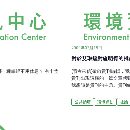
2000年07月18日
對於艾琳達對施明德的批
[讀者來信]敬啟貴刊編輯，
貴刊出現這樣的一篇文章感
我想該是貴刊的主題。貴刊
我對於貴刊能夠花這樣多的
艾琳達女士的文章，到底是
公共論壇
環境運動
社論
經在他處批判過陳水扁，還
我想對於環境的議題，大家
因此希望大家在討論時能夠
鬥。我想施明德先生並非對