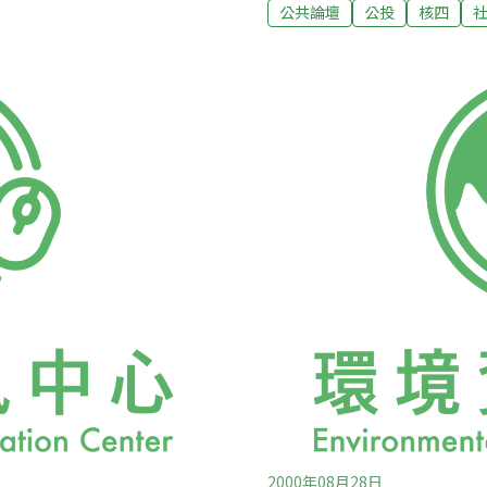
護地球物種與生命存續系統而
近於精神錯亂之情況下的胡
公共論壇
公投
核四
，但是有比你想像中更多的人
更不知所云。不知道霍先生
洩氣沮喪的戰鬥，保衛我們的
讓反對他們的人覺得他們錯
也全力以孤僻及環境適應不良
及世界各年齡層組成的團體所
變我們文化的面貌。 就在數
多虧食品運動者揭露殺蟲劑毒
2000年08月28日