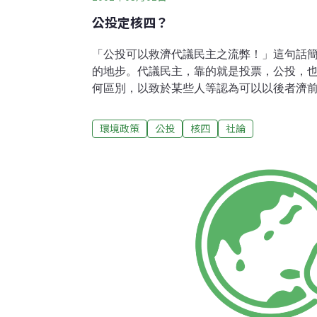
公投定核四？
「公投可以救濟代議民主之流弊！」這句話
的地步。代議民主，靠的就是投票，公投，
何區別，以致於某些人等認為可以以後者濟前者
同，所依恃者，應該在於後者前面的「公民
灣經常僅僅淪於虛詞，和「嗟、呼、也」並
環境政策
公投
核四
社論
票，更不是靠身分證上的年齡，而是來自於
養、討論與認識能力的提升、在公共領域中
方有公民產生之可能。 若不做此思、捨卻此
眼去，那麼，從這些人口中說出的公民，簡
般可笑。但更可悲的是，還有這麼多人把笑