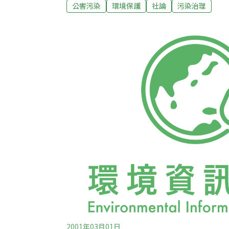
天，無數人起而捍衛他們所堅信的：為了保
公害污染
環境保護
社論
污染治理
努力的吃力任務。不公義充斥著我們的世界
願意擔起這長期的、艱鉅的、且通常是令人
世界。 資金充裕的保守派反對者，想盡辦法
了、並且違背美國。企業掌控的主流媒體，
的形象，來素寫這些行動者。但這些由個人
發起的艱苦戰役，的確帶來衝擊。它們正在改
年前，有機食物被認為只是流行一時。然而
2001年03月01日