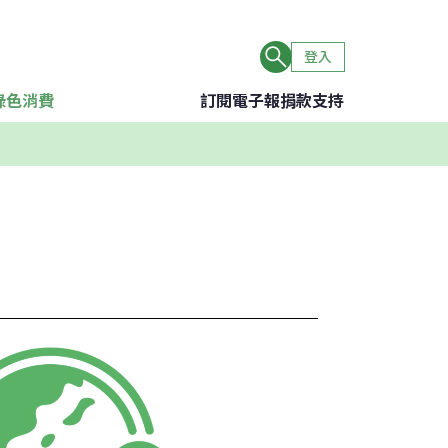
登入
綠色消費
訂閱電子報
捐款支持