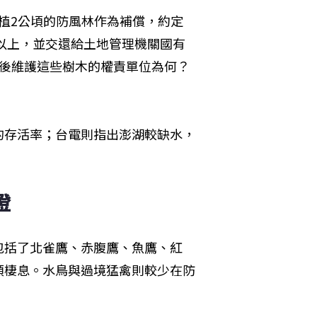
栽植2公頃的防風林作為補償，約定
%以上，並交還給土地管理機關國有
年後維護這些樹木的權責單位為何？
的存活率；台電則指出澎湖較缺水，
燈
包括了北雀鷹、赤腹鷹、魚鷹、紅
類棲息。水鳥與過境猛禽則較少在防