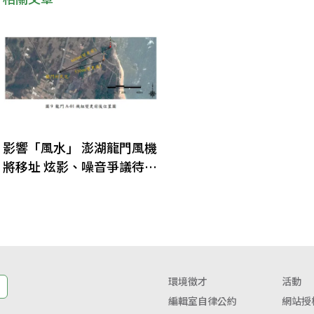
影響「風水」 澎湖龍門風機
將移址 炫影、噪音爭議待溝
通
環境徵才
活動
編輯室自律公約
網站授