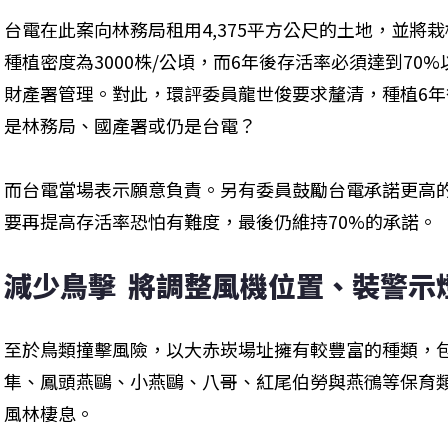
台電在此案向林務局租用4,375平方公尺的土地，並將
種植密度為3000株/公頃，而6年後存活率必須達到70
財產署管理。對此，環評委員龍世俊要求釐清，種植6
是林務局、國產署或仍是台電？
而台電當場表示願意負責。另有委員鼓勵台電承諾更高
要再提高存活率恐怕有難度，最後仍維持70%的承諾。
減少鳥擊  將調整風機位置、裝警示
至於鳥類撞擊風險，以大赤崁場址擁有較豐富的種類，
隼、鳳頭燕鷗、小燕鷗、八哥、紅尾伯勞與燕鴴等保育
風林棲息。