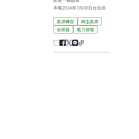
記者
—
賴品瑀
本報2014年7月30日台北訊
能源轉型
再生能源
低碳島
風力發電