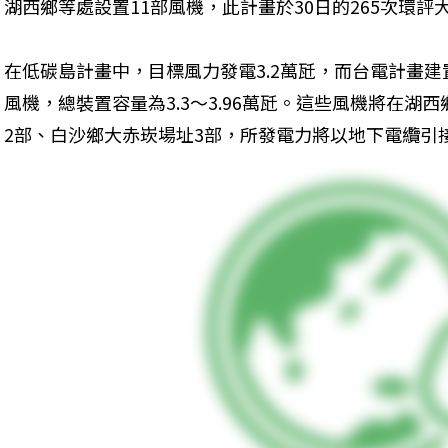
湖西鄉等處設置11部風機，此計畫於30日的265次環評
在低碳島計畫中，目標風力發電3.2萬瓩，而台電計畫建置11
風機，總裝置容量為3.3～3.96萬瓩。這些風機將在湖
2部、白沙鄉大赤崁場址3部，所發電力將以地下電纜引