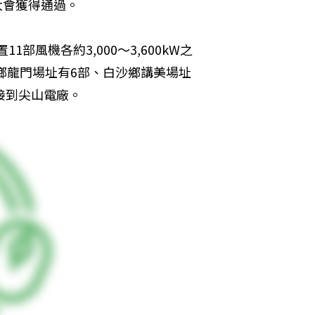
大會獲得通過。
部風機各約3,000～3,600kW之
西鄉龍門場址有6部、白沙鄉講美場址
接到尖山電廠。