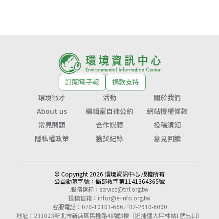
訂閱電子報
捐款支持
環境徵才
活動
關於我們
About us
編輯室自律公約
網站授權條款
常見問題
合作媒體
投稿須知
隱私權政策
獲獎紀錄
意見回饋
© Copyright 2026 環境資訊中心 版權所有
公益勸募字號：
衛部救字第1141364365號
服務信箱：
service@tnf.org.tw
投稿信箱：
infor@e-info.org.tw
客服電話：070-10101-666／02-2910-6000
地址：231023新北市新店區民權路48號3樓（近捷運大坪林站1號出口）