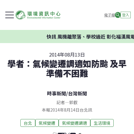
電子報
登入
快訊
風機離聚落、學校過近 彰化福漢風電
2014年08月13日
學者：氣候變遷調適如防颱 及早
準備不困難
時事新聞
/
台灣新聞
記者
—
郭叡
本報2014年8月14日台北訊
台北
氣候變遷
氣候變遷調適
生活環境