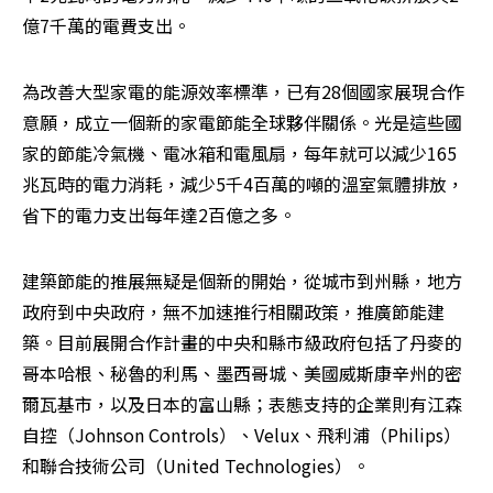
億7千萬的電費支出。
為改善大型家電的能源效率標準，已有28個國家展現合作
意願，成立一個新的家電節能全球夥伴關係。光是這些國
家的節能冷氣機、電冰箱和電風扇，每年就可以減少165
兆瓦時的電力消耗，減少5千4百萬的噸的溫室氣體排放，
省下的電力支出每年達2百億之多。
建築節能的推展無疑是個新的開始，從城市到州縣，地方
政府到中央政府，無不加速推行相關政策，推廣節能建
築。目前展開合作計畫的中央和縣市級政府包括了丹麥的
哥本哈根、秘魯的利馬、墨西哥城、美國威斯康辛州的密
爾瓦基市，以及日本的富山縣；表態支持的企業則有江森
自控（Johnson Controls）、Velux、飛利浦（Philips）
和聯合技術公司（United Technologies）。