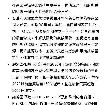
在產業中獨特的減排甲烷平台，提供企業、政府和民
間組織一個強大且透明的合作方式。
石油和天然氣之氣候倡議由沙特阿美公司做為多家公
司之代表，包括BG集團，埃尼，墨西哥國家石油公
司、TOTAL，發表提出將建立一個平台，分享產業內
的最佳做法，來解決關鍵的氣候風險，並促進有意義
的行動與協調，以在氣候變遷的能源方面發展再生能
源、提升能源效率，並減少天然氣燃燒和甲烷排放量
等等，也將在之後持續定期報告。
超過25個城市承諾將在2020年以前開發與完成，關於
廢棄物相關部門減少短周期之氣候污染物行動的量化
計劃。在明年預計此一網絡將擴大至50個城市，並在
2020以前能擴展至150個城市，且在最後使其超過
1000個城市。
如德國郵政、DHL、IKEA、以及如歐洲綠色貨運、
Eco Stars的綠色貨運，這些超過20個國家、約24個