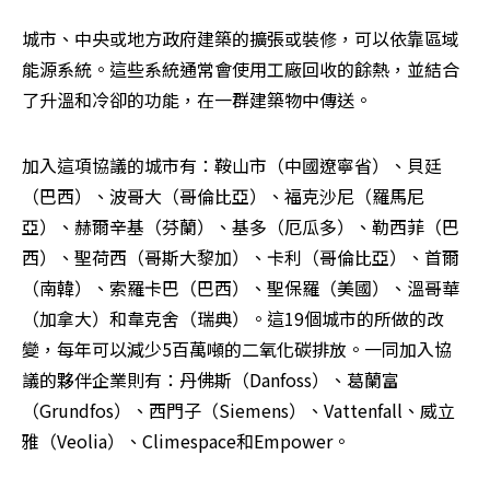
城市、中央或地方政府建築的擴張或裝修，可以依靠區域
能源系統。這些系統通常會使用工廠回收的餘熱，並結合
了升溫和冷卻的功能，在一群建築物中傳送。
加入這項協議的城市有：鞍山市（中國遼寧省）、貝廷
（巴西）、波哥大（哥倫比亞）、福克沙尼（羅馬尼
亞）、赫爾辛基（芬蘭）、基多（厄瓜多）、勒西菲（巴
西）、聖荷西（哥斯大黎加）、卡利（哥倫比亞）、首爾
（南韓）、索羅卡巴（巴西）、聖保羅（美國）、溫哥華
（加拿大）和韋克舍（瑞典）。這19個城市的所做的改
變，每年可以減少5百萬噸的二氧化碳排放。一同加入協
議的夥伴企業則有：丹佛斯（Danfoss）、葛蘭富
（Grundfos）、西門子（Siemens）、Vattenfall、威立
雅（Veolia）、Climespace和Empower。