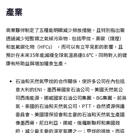
產業
商業夥伴制定了五種能明顯減少排放措施，且特別指出需
透過減少短暫類之氣候污染物 - 包括甲烷，黑碳（煤煙）
和氫氟碳化物（HFCs） ，而可以有立竿見影的影響，且
預計在未來35年能減緩全球氣溫高達0.6°C，同時對人的健
康有所助益與增加糧食生產。
石油和天然氣甲烷的合作關係，使許多公司在內包括
意大利的ENI、墨西哥國家石油公司、美國天然氣公
司西南能源、挪威國家石油公司集團、BG集團、前英
氣、泰國的石油和天然氣公司，PTT、自然資源保護
委員會、美國環保協會和主要的石油和天然氣生產國
像墨西哥，尼日利亞，挪威，俄羅斯聯邦和美國政
府，減少最主要的溫室氣體之一：甲烷的排放。而這