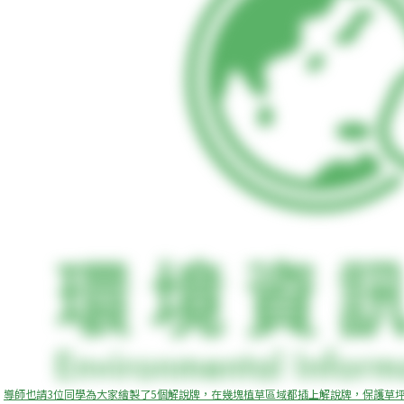
導師也請3位同學為大家繪製了5個解說牌，在幾塊植草區域都插上解說牌，保護草