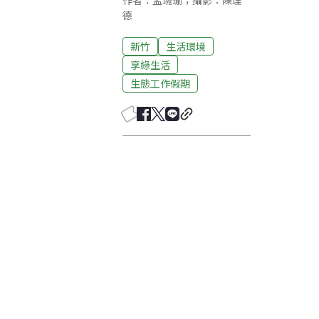
作者：孟琬瑜；攝影：陳理
德
新竹
生活環境
享綠生活
生態工作假期