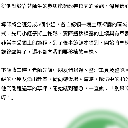
得他對於靠著師生的參與能夠改善校園的景觀，深具信
導師將全班分成5個小組，各自認領一塊土壤裸露的區
式，先用小鏟子將土挖鬆，實際體驗裸露的土壤與有草
非常享受掘土的過程，到了後半節課才想到，開始將草
課鐘聲響了，還不斷向我們要移植的草株。
下課收工時，老師先讓小朋友們歸還、整理工具及整隊
級的小朋友湧出教室，衝向遊樂場。這時，隊伍中的40
他們剛種過草的草坪，開始感到著急，一直說：「別踩
呀！」