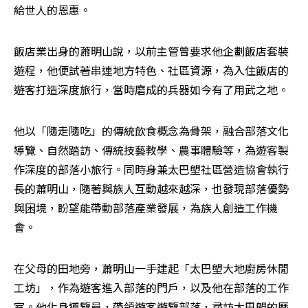
給世人的恩惠。
飯店業出身的蕭明山說，以前主管曾要求他企劃飯店套裝
遊程，他便試著串連地方特色、社區資源，為入住飯店的
遊客打造深度旅行，當時磨成的兵器如今有了用武之地。
他以「隨走隨吃」的傳統飲食概念為骨架，融合部落文化
導覽、自然踏訪、傳統技藝教學、農事體驗等，為遊客製
作深度的部落小旅行。同時身兼太巴塱社區營造協會執行
長的蕭明山，隨著與族人互動越來越深，也發現部落優勢
與困境，盼望能帶動部落產業發展，為族人創造工作機
會。
在父母的田地旁，蕭明山一手建起「太巴塱大地廚房休閒
工坊」，作為遊客進入部落的門戶，以及他在部落的工作
室。他化身導覽員，帶領遊客遊覽部落，尋訪太巴塱的歷