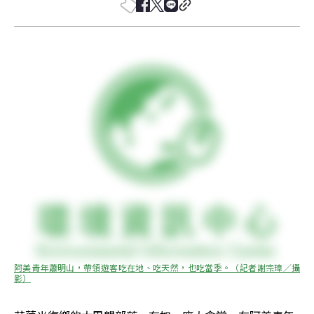
阿美青年蕭明山，帶領遊客吃在地、吃天然，也吃當季。（記者謝宗璋／攝
影）