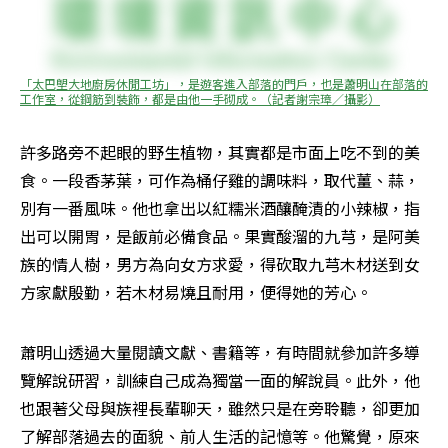
「太巴塱大地廚房休閒工坊」，是遊客進入部落的門戶，也是蕭明山在部落的
工作室，從鋼筋到裝飾，都是由他一手砌成。（記者謝宗璋／攝影）
許多路旁不起眼的野生植物，其實都是市面上吃不到的美
食。一段香茅葉，可作為桶仔雞的調味料，取代薑、蒜，
別有一番風味。他也拿出以紅糯米酒釀醃漬的小辣椒，指
出可以開胃，是飯前必備食品。果實酸溜的九芎，是阿美
族的情人樹，男方為向女方求愛，得砍取九芎木材送到女
方家獻殷勤，若木材易燒且耐用，便得她的芳心。
蕭明山透過大量閱讀文獻、書籍等，有時間就參加許多導
覽解說研習，訓練自己成為獨當一面的解說員。此外，他
也跟著父母與族裡長輩聊天，雖然只是在旁聆聽，卻更加
了解部落過去的面貌、前人生活的記憶等。他驚覺，原來