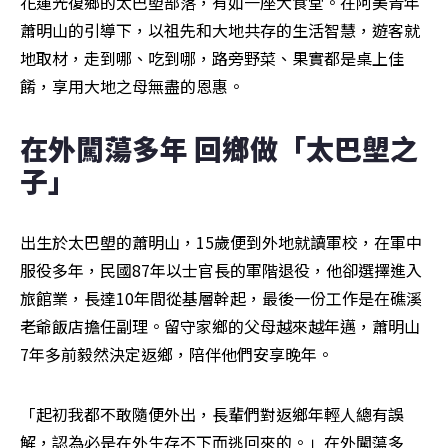
花蓮光復鄉的太巴塱部落，有如一座大食堂。在阿美青年
蕭明山的引導下，以祖先和大地共存的生活智慧，遊客就
地取材，走到哪、吃到哪，路旁野菜、果實都是桌上佳
餚，享用大地之母無盡的恩惠。
在外闖蕩多年 回鄉做「太巴塱之
子」
出生於太巴塱的蕭明山，15歲便到外地就讀軍校，在軍中
服役多年，民國87年以士官長的軍階退役，他卻選擇進入
旅館業，長達10年間從基層幹起，最後一份工作是在礁溪
老爺飯店擔任副理。留守家鄉的父母越來越年邁，蕭明山
7年多前毅然決定返鄉，陪伴他們安享晚年。
「起初我都不敢隨便外出，長輩們對返鄉年輕人總有誤
解，認為必是在外生存不下而逃回來的。」在外闖蕩多