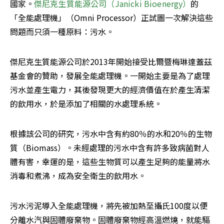
國家。
傑尼克生質能源公司（Janicki Bioenergy）
的
「全能處理機」（Omni Processor）正試圖一次解決這些
問題而只須一種原料：污水。
傑尼克生質能源公司於2013年開始接受比爾暨梅琳達蓋茲
基金會的贊助，發展全能處理機。一開始主要是為了處理
污水並產生電力，其後發現更大的經濟價值在於產生清潔
的飲用水，於是添加了相關的水處理系統。
根據該公司的研究，污水中含有約80％的水和20％的生物
質（Biomass）。未經處理的污水中含有許多致病菌對人
體有害，幸運的是，這些生物質可以產生足夠的能量將水
消毒和煮沸，成為安全衛生的飲用水。
污水污泥導入全能處理機，將先被加熱至攝氏100度以便
分離水汽與固體廢棄物。固體廢棄物經高溫燃燒，就能驅