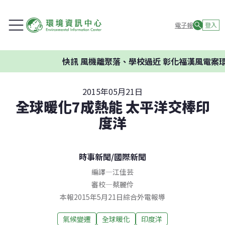
電子報
登入
快訊
風機離聚落、學校過近 彰化福漢風電案環
2015年05月21日
全球暖化7成熱能 太平洋交棒印
度洋
時事新聞
/
國際新聞
編譯
—
江佳芸
審校
—
蔡麗伶
本報2015年5月21日綜合外電報導
氣候變遷
全球暖化
印度洋