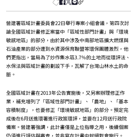
營建署區域計畫委員會22日舉行專案小組會議，第四次討
論全國區域計畫修正案當中「區域性部門計畫」與「環境
敏感地區」的部分，由於其中涉及中南部地區擴大燃煤與
石油產業的部分遭到水資源保育聯盟等環保團體激烈，他
們更指出，當局為了炒作集水區3.7％的土地而從環評法、
水保法與區域計畫的劃設下手，瓦解了台灣山林水土的命
脈。
全國區域計畫在2013年公告實施後，又另案辦理修正作
業，補充增列了「區域性部門計畫」、「農地」、「基本
容積制度」，也要修正「環境敏感地區」的部分。預定完
成後在6月送進環署進行政策環評，並要在12月送行政院
備案。營建署強調，此計畫僅是上位指導之用，後續個案
仍須進行評估與審查，並非寫在計畫中就絕對會施行。
