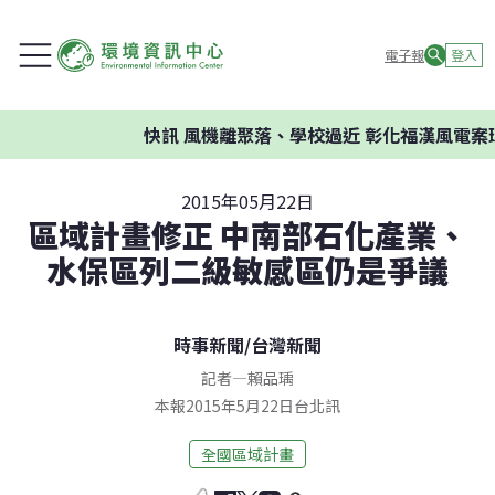
電子報
登入
快訊
風機離聚落、學校過近 彰化福漢風電案環
2015年05月22日
區域計畫修正 中南部石化產業、
水保區列二級敏感區仍是爭議
時事新聞
/
台灣新聞
記者
—
賴品瑀
本報2015年5月22日台北訊
全國區域計畫