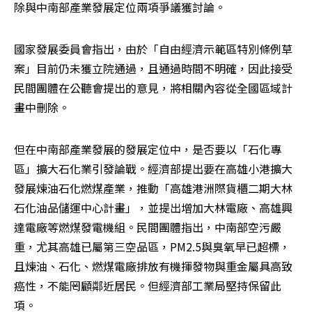
除與中南部產業發展定位兩項爭議獲討論。
國家發展委員會指出，由於「自由經濟示範區特別條例草
案」目前仍未獲立院通過，且通過時間不明確，因此接受
民間團體在公聽會提出的意見，將相關內容從全國區域計
畫中刪除。
但在中南部產業發展的發展定位中，是否要以「石化專
區」擴大石化業引發論戰。經濟部提出要在高雄小港擴大
發展煉油石化燃煤產業，推動「高雄港洲際貨櫃二期大林
石化油品儲運中心計畫」，並提出增加大林電廠、高雄興
達電廠等燃煤發電機組。民間團體指出，中南部空污嚴
重，尤其高雄已屬第三空品區，PM2.5與臭氧早已超標，
且煉油、石化、燃煤電廠排放有機揮發物與重金屬具高致
癌性，不能罔顧鄰近居民。但經濟部工業局堅持保留此
項。