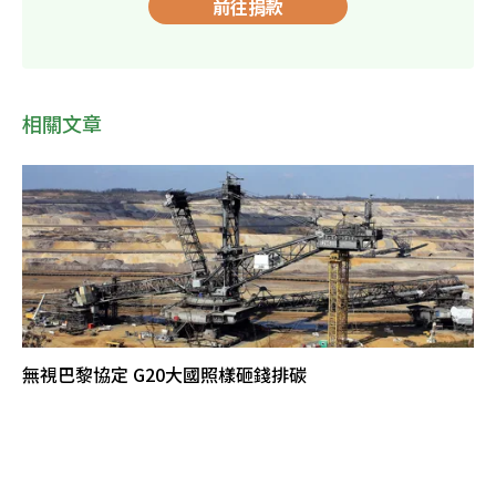
前往捐款
相關文章
無視巴黎協定 G20大國照樣砸錢排碳