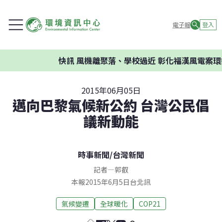
電子報
登入
快訊
風機離聚落、學校過近 彰化福漢風電案環委
2015年06月05日
邁向巴黎氣候新公約 台灣公民倡
議新動能
時事新聞
/
台灣新聞
記者
—
郭叡
本報2015年6月5日台北訊
氣候變遷
全球暖化
COP21