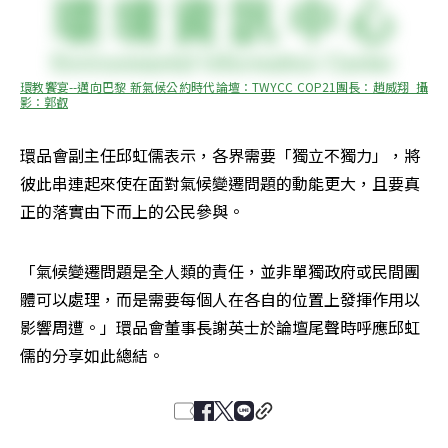
環教饗宴--邁向巴黎 新氣候公約時代論壇：TWYCC COP21團長：趙威翔  攝
影：郭叡
環品會副主任邱虹儒表示，各界需要「獨立不獨力」，將
彼此串連起來使在面對氣候變遷問題的動能更大，且要真
正的落實由下而上的公民參與。
「氣候變遷問題是全人類的責任，並非單獨政府或民間團
體可以處理，而是需要每個人在各自的位置上發揮作用以
影響周遭。」環品會董事長謝英士於論壇尾聲時呼應邱虹
儒的分享如此總結。