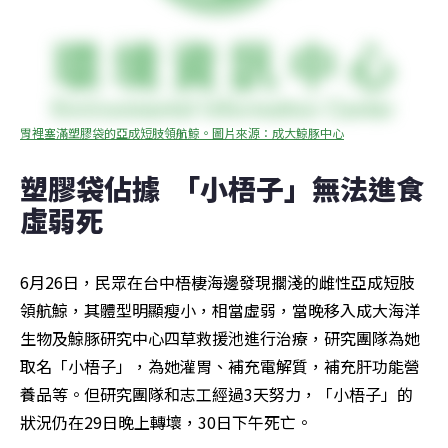
胃裡塞滿塑膠袋的亞成短肢領航鯨。圖片來源：成大鯨豚中心
塑膠袋佔據  「小梧子」無法進食
虛弱死
6月26日，民眾在台中梧棲海邊發現擱淺的雌性亞成短肢
領航鯨，其體型明顯瘦小，相當虛弱，當晚移入成大海洋
生物及鯨豚研究中心四草救援池進行治療，研究團隊為她
取名「小梧子」，為她灌胃、補充電解質，補充肝功能營
養品等。但研究團隊和志工經過3天努力，「小梧子」的
狀況仍在29日晚上轉壞，30日下午死亡。