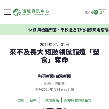
電子報
登入
快訊
風機離聚落、學校過近 彰化福漢風電案環委建
2015年07月01日
來不及長大 短肢領航鯨遭「塑
食」奪命
時事新聞
/
台灣新聞
記者
—
洪郁婷
本報2015年7月1日台北訊
塑膠
台中
一次性用品
四草鯨豚救援基地