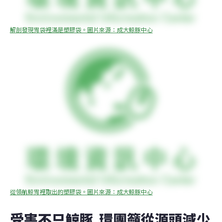
解剖發現胃袋裡滿是塑膠袋。圖片來源：成大鯨豚中心
從領航鯨胃裡取出的塑膠袋。圖片來源：成大鯨豚中心
受害不只鯨豚  環團籲從源頭減少