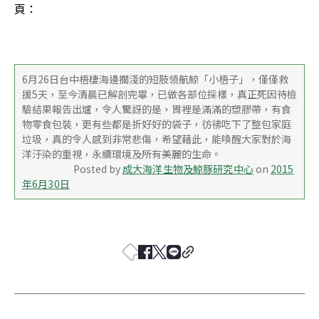
頁：
6月26日台中梧棲海邊擱淺的短肢領航鯨「小梧子」，僅僅救
援5天，至今清晨已解剖完畢，已做各部位採樣，真正死因待檢
驗結果報告出爐，令人驚訝的是，胃裡是滿滿的塑膠帶，有食
物零食包裝，更有些都是折好好的袋子，彷彿吃下了整包家庭
垃圾，真的令人感到非常悲傷，希望藉此，能喚醒大家對於海
洋汙染的重視，永續環境及所有美麗的生命。
			Posted by 
成大海洋生物及鯨豚研究中心
 on 
2015
年6月30日