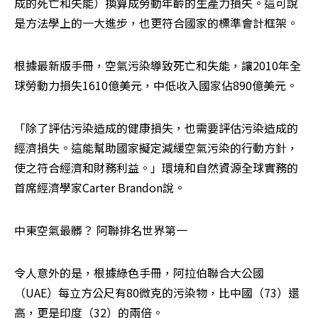
成的死亡和失能）換算成勞動年齡的生產力損失。這可說
是方法學上的一大進步，也更符合國家的標準會計框架。
根據最新版手冊，空氣污染導致死亡和失能，讓2010年全
球勞動力損失1610億美元，中低收入國家佔890億美元。
「除了評估污染造成的健康損失，也需要評估污染造成的
經濟損失。這能幫助國家擬定減緩空氣污染的行動方針，
使之符合經濟和財務利益。」環境和自然資源全球實務的
首席經濟學家Carter Brandon說。
中東空氣最髒？ 阿聯排名世界第一
令人意外的是，根據綠色手冊，阿拉伯聯合大公國
（UAE）每立方公尺有80微克的污染物，比中國（73）還
高，更是印度（32）的兩倍。