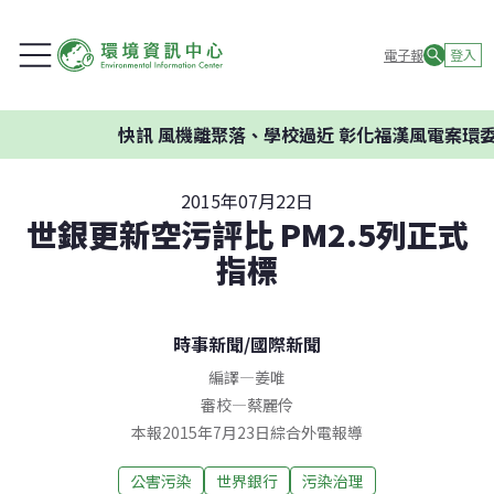
電子報
登入
快訊
風機離聚落、學校過近 彰化福漢風電案環委建
2015年07月22日
世銀更新空污評比 PM2.5列正式
指標
時事新聞
/
國際新聞
編譯
—
姜唯
審校
—
蔡麗伶
本報2015年7月23日綜合外電報導
公害污染
世界銀行
污染治理