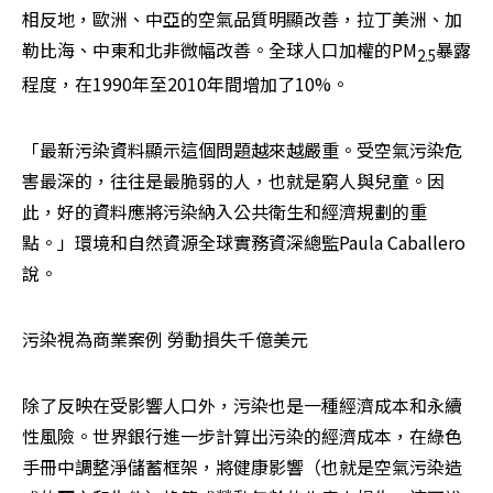
相反地，歐洲、中亞的空氣品質明顯改善，拉丁美洲、加
勒比海、中東和北非微幅改善。全球人口加權的PM
暴露
2.5
程度，在1990年至2010年間增加了10%。
「最新污染資料顯示這個問題越來越嚴重。受空氣污染危
害最深的，往往是最脆弱的人，也就是窮人與兒童。因
此，好的資料應將污染納入公共衛生和經濟規劃的重
點。」環境和自然資源全球實務資深總監Paula Caballero
說。
污染視為商業案例 勞動損失千億美元
除了反映在受影響人口外，污染也是一種經濟成本和永續
性風險。世界銀行進一步計算出污染的經濟成本，在綠色
手冊中調整淨儲蓄框架，將健康影響（也就是空氣污染造