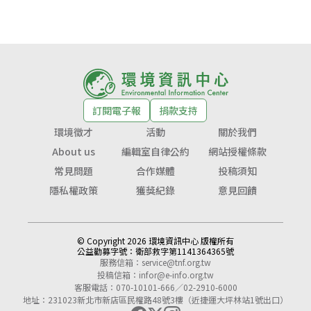
訂閱電子報
捐款支持
環境徵才
活動
關於我們
About us
編輯室自律公約
網站授權條款
常見問題
合作媒體
投稿須知
隱私權政策
獲獎紀錄
意見回饋
© Copyright 2026 環境資訊中心 版權所有
公益勸募字號：
衛部救字第1141364365號
服務信箱：
service@tnf.org.tw
投稿信箱：
infor@e-info.org.tw
客服電話：070-10101-666／02-2910-6000
地址：231023新北市新店區民權路48號3樓（近捷運大坪林站1號出口）