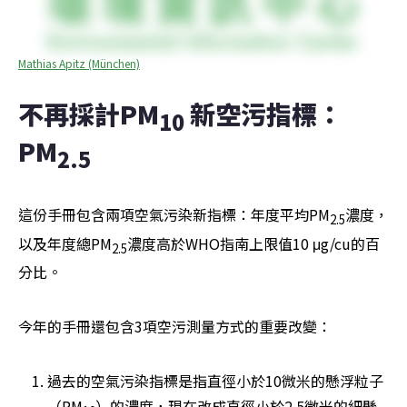
Mathias Apitz (München)
不再採計PM
 新空污指標：
10
PM
2.5
這份手冊包含兩項空氣污染新指標：年度平均PM
濃度，
2.5
以及年度總PM
濃度高於WHO指南上限值10 μg/cu的百
2.5
分比。
今年的手冊還包含3項空污測量方式的重要改變：
過去的空氣污染指標是指直徑小於10微米的懸浮粒子
（PM
）的濃度，現在改成直徑小於2.5微米的細懸