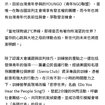
示，目前台灣青年參與的YOUNGO（青年NGO聯盟），是
唯一在聯合國談判主會場享有發言權的團體，而今年也將
有台灣青年代表前往與會，爭取發言機會。
「當地球跨過2℃界線，那裡是否有著你所渴望的世界？
當你的心跳與大地之母的律動合拍，新世代的未來也將逐
漸明朗。」
除了認識大會議題與談判技巧，訓練營的重點之一還包括
發揮青年的強項——籌畫公民倡議行動。經過美國知名環
保團體賽拉俱樂部（Sierra Club）資深專員的訓練，憑著
創意和強大的行動力，在只有不到一小時的時間壓力之
下，訓練營學員現場改編「悲慘世界」名曲《Do You 
Hear the People Sing?》，發起2分鐘的快閃活動，呼籲
社會團結一心，共同對抗氣候變遷，並成功吸引模擬會場
上「各國代表」的目光。