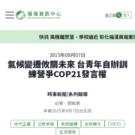
電子報
登入
快訊
風機離聚落、學校過近 彰化福漢風電案環
2015年09月07日
氣候變遷攸關未來 台青年自辦訓
練營爭COP21發言權
時事新聞
/
系列報導
記者
—
鄒敏惠
本報2015年9月7日台北訊
世代正義
公民參與
氣候變遷
全球暖化
COP21
生活環境