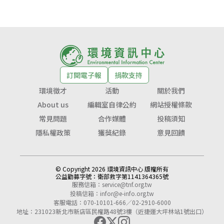
訂閱電子報
捐款支持
環境徵才
活動
關於我們
About us
編輯室自律公約
網站授權條款
常見問題
合作媒體
投稿須知
隱私權政策
獲獎紀錄
意見回饋
© Copyright 2026 環境資訊中心 版權所有
公益勸募字號：
衛部救字第1141364365號
服務信箱：
service@tnf.org.tw
投稿信箱：
infor@e-info.org.tw
客服電話：070-10101-666／02-2910-6000
地址：231023新北市新店區民權路48號3樓（近捷運大坪林站1號出口）