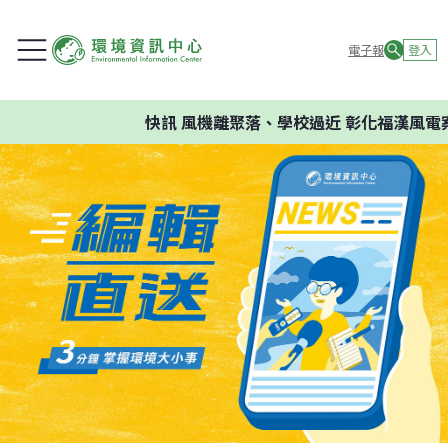
電子報
登入
快訊
風機離聚落、學校過近 彰化福漢風電案