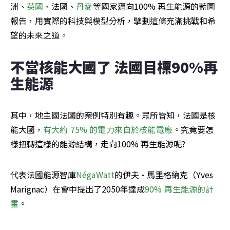
洲、
英國
、法國、
丹麥
等國家邁向100% 再生能源的藍圖
報告，用實際的科技與模型分析，擘劃這條充滿挑戰和希
望的未來之道。
不當核能大國了 法國目標90%再
生能源
其中，地主國法國的案例特別有趣。眾所皆知，法國是核
能大國，
有大約 75% 的電力來自於核能電廠
。究竟要怎
樣扭轉這樣的能源結構，走向100% 再生能源呢?
代表法國能源智庫
NégaWatt
的伊夫·馬里格納克（Yves 
Marignac）在會中提出了2050年達成
90% 再生能源的計
畫
。