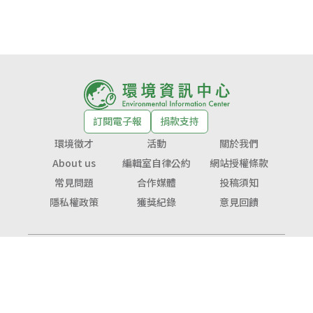
訂閱電子報
捐款支持
環境徵才
活動
關於我們
About us
編輯室自律公約
網站授權條款
常見問題
合作媒體
投稿須知
隱私權政策
獲獎紀錄
意見回饋
© Copyright 2026 環境資訊中心 版權所有
公益勸募字號：
衛部救字第1141364365號
服務信箱：
service@tnf.org.tw
投稿信箱：
infor@e-info.org.tw
客服電話：070-10101-666／02-2910-6000
地址：231023新北市新店區民權路48號3樓（近捷運大坪林站1號出口）