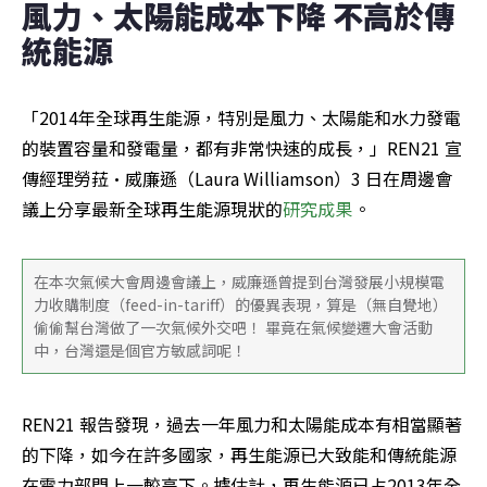
風力、太陽能成本下降 不高於傳
統能源
「2014年全球再生能源，特別是風力、太陽能和水力發電
的裝置容量和發電量，都有非常快速的成長，」REN21 宣
傳經理勞菈·威廉遜（Laura Williamson）3 日在周邊會
議上分享最新全球再生能源現狀的
研究成果
。
在本次氣候大會周邊會議上，威廉遜曾提到台灣發展小規模電
力收購制度（feed-in-tariff）的優異表現，算是（無自覺地）
偷偷幫台灣做了一次氣候外交吧！ 畢竟在氣候變遷大會活動
中，台灣還是個官方敏感詞呢！
REN21 報告發現，過去一年風力和太陽能成本有相當顯著
的下降，如今在許多國家，再生能源已大致能和傳統能源
在電力部門上一較高下。據估計，再生能源已占2013年全