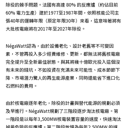
除役的棘手問題。法國有高達 80% 的反應爐（約佔目前
60% 電力生產）建於1977至1987年間，依照核能公司主
張40年的運轉年限（原定年限30年）來看，這意味著將有
大批核電廠將在2017年至2027年除役。
NégaWatt認為，由於設備老化、設計老舊等不可變因
素，不管再投入多少經費維修、更新，都無法將舊核電廠
完全提升至全新最佳狀態。與其將幾十億歐元投入這個沒
有未來的錢坑，不如投資在充滿未來可能性、成本節節下
降、市場潛力驚人的再生能源產業，同時還能省下進口化
石燃料的費用。
由於核電廠逐年老化，除役的計畫與替代能源的規劃必須
及早進行。NégaWatt規劃了三階段逐步淘汰核電廠。第
一階段是以每年3,500MW核電裝置容量的速度，快速淘汰
掉最危險的反應爐。第二階段放慢為每年2,500MW 的速