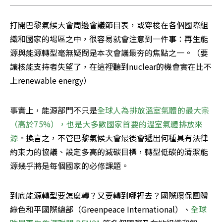
打開巴黎氣候大會周邊會議節目表，或穿梭在各個國際組
織和國家的場區之中，很容易就會注意到一件事：再生能
源與能源轉型毫無疑問是本次會議最夯的焦點之一。（要
讓核能支持者失望了，在這裡聽到nuclear的機會實在比不
上renewable energy）
事實上，能源部門不只是
全球人為排放溫室氣體的最大宗
（高於75%），也是大多數國家首要的溫室氣體排放來
源
。換言之，不管巴黎氣候大會最後會遞出何種具有法律
約束力的協議、設定多高的減碳目標，轉型低碳的清潔能
源幾乎將是每個國家的必修課題。
到底能源轉型要怎麼轉？又要轉到哪裡去？國際環保團體
綠色和平國際總部（Greenpeace International）、
全球