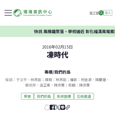
電子報
登入
快訊
風機離聚落、學校過近 彰化福漢風電案環委建
2016年02月15日
凍時代
專欄
/
我們的島
採訪：于立平、林燕如；撰稿：林燕如；攝影：柯金源、陳慶鍾、
張光宗、溫正衡、陳添寶；剪輯：陳添寶
寒害
我們的島
氣候變遷
北極震盪