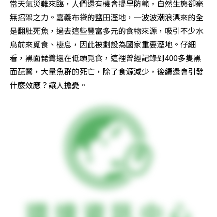
當天氣災難來臨，人們還有機會提早防範，自然生態卻毫
無招架之力。嘉義布袋的鹽田溼地，一波波潮浪漂來的全
是翻肚死魚，過去這些豐富多元的食物來源，吸引不少水
鳥前來覓食、棲息，因此被劃設為國家重要溼地。仔細
看，黑面琵鷺還在低頭覓食，這裡曾經記錄到400多隻黑
面琵鷺，大量魚群的死亡，除了食源減少，後續還會引發
什麼效應？讓人擔憂。