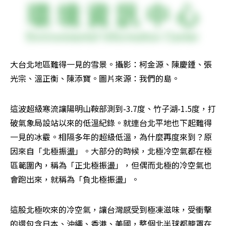
大台北地區難得一見的雪景。攝影：柯金源、陳慶鍾、張
光宗、溫正衡、陳添寶。圖片來源：我們的島。
這波超級寒流讓陽明山鞍部測到-3.7度、竹子湖-1.5度，打
破氣象局設站以來的低溫紀錄。就連台北平地也下起難得
一見的冰霰。相隔多年的超級低溫，為什麼再度來到？原
因來自「北極振盪」。大部分的時候，北極冷空氣都在極
區範圍內，稱為「正北極振盪」，但偶而北極的冷空氣也
會跑出來，就稱為「負北極振盪」。
這股北極吹來的冷空氣，讓台灣感受到極凍滋味，受衝擊
的還包含日本、沖繩、香港、美國，整個北半球都籠罩在