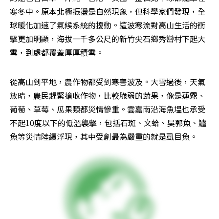
寒冬中。原本北極振盪是自然現象，但科學家們發現，全
球暖化加速了氣候系統的擾動。這波寒流對高山生活的衝
擊更加明顯，海拔一千多公尺的新竹尖石鄉秀巒村下起大
雪，到處都覆蓋厚厚積雪。
從高山到平地，農作物都受到寒害波及。大雪過後，天氣
放晴，農民趕緊搶收作物，比較脆弱的蔬果，像是蓮霧、
葡萄、草莓、瓜果類都災情慘重。雲嘉南沿海魚塭也承受
不起10度以下的低溫襲擊，包括石斑、文蛤、吳郭魚、鱸
魚等災情陸續浮現，其中受創最為嚴重的就是虱目魚。