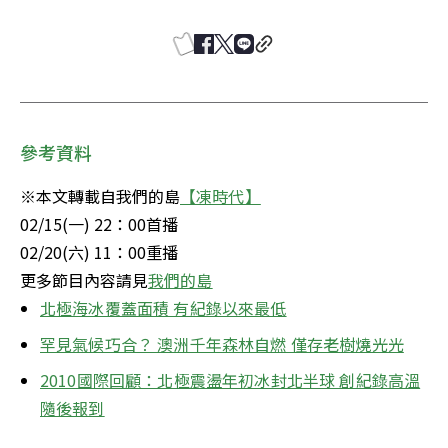
參考資料
※本文轉載自我們的島
【凍時代】
02/15(一) 22：00首播

02/20(六) 11：00重播

更多節目內容請見
我們的島
北極海冰覆蓋面積 有紀錄以來最低
罕見氣候巧合？ 澳洲千年森林自燃 僅存老樹燒光光
2010國際回顧：北極震盪年初冰封北半球 創紀錄高溫
隨後報到