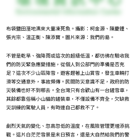
布袋鹽田溼地漂來大量凍死魚。攝影：柯金源、陳慶鍾、
張光宗、溫正衡、陳添寶。圖片來源：我們的島。
不管是乾旱、強降雨或這次的超級低溫，都彷彿在驗收我
們的防災緊急應變措施，從個人到公部門的準備是否充
足？這次不少山區降雪，遊客趕著上山賞雪，發生車輛打
滑等交通意外，事故頻傳。民間防災意識不足，政府的防
災裝備也好不到哪去。全台灣只有合歡山有一台鏟雪車，
其餘都靠俗稱小山貓的鏟裝車，不僅設備不齊全，欠缺救
災訓練的駕駛人員，有時連自己都救不了。
劇烈天氣的變化、忽高忽低的溫度，在風險管理更增添挑
戰。這片白茫茫雪景是末日預言，還是大自然給我們的警