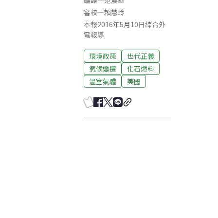
編譯
—
范震華
審校
—
賴慧玲
本報2016年5月10日綜合外
電報導
環境政策
世代正義
氣候變遷
化石燃料
溫室氣體
美國