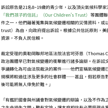
訴訟原告是21名8~19歲的青少年，以及頂尖氣候科學家漢森
「我們孩子的信託」（Our Children's Trust）
等團體聯
件之一，他們藉著蒐集與氣候變遷相關的災情資料，或以違反
trust）為由，向政府提出訴訟。根據公共信託原則，
資源，不負人民信賴。
裁定受理的奧勒岡聯邦地區法院法官坷芬恩（Thomas C
政治團體早已對氣候變遷的衝擊進行諸多論辯。在訴訟
爭議轉化為可由法院裁決的案件——他們宣稱氣候變遷
規模將較過往涉及更多的社會群體——甚且，假若原告
後可能將無人倖免於難。」
「有鑑於國會與州議會對氣候變遷的辯論，以及不作為
之生命損失之間，難有定論，讓本庭相信有必要受理此