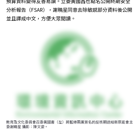
預算資料變得友善易讀。立委黃國昌也點名公開終期安全
分析報告（FSAR），謝曉星同意去除敏感部分資料後公開
並且譯成中文，方便大眾閱讀。
教育及文化委員會召委黃國書（左）將藍綠兩黨簽名的反核期送給新原能會主
委謝曉星 攝影：陳文姿。