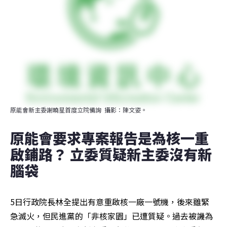
原能會新主委謝曉星首度立院備詢  攝影：陳文姿。
原能會要求專案報告是為核一重
啟鋪路？ 立委質疑新主委沒有新
腦袋
5日行政院長林全提出有意重啟核一廠一號機，後來雖緊
急滅火，但民進黨的「非核家園」已遭質疑。過去被譏為