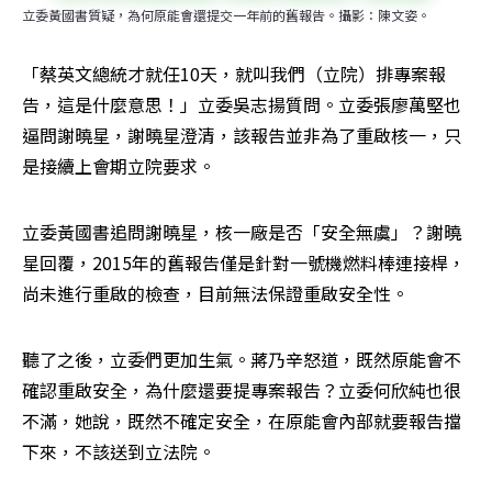
立委黃國書質疑，為何原能會還提交一年前的舊報告。攝影：陳文姿。
「蔡英文總統才就任10天，就叫我們（立院）排專案報
告，這是什麼意思！」立委吳志揚質問。立委張廖萬堅也
逼問謝曉星，謝曉星澄清，該報告並非為了重啟核一，只
是接續上會期立院要求。
立委黃國書追問謝曉星，核一廠是否「安全無虞」？謝曉
星回覆，2015年的舊報告僅是針對一號機燃料棒連接桿，
尚未進行重啟的檢查，目前無法保證重啟安全性。
聽了之後，立委們更加生氣。蔣乃辛怒道，既然原能會不
確認重啟安全，為什麼還要提專案報告？立委何欣純也很
不滿，她說，既然不確定安全，在原能會內部就要報告擋
下來，不該送到立法院。