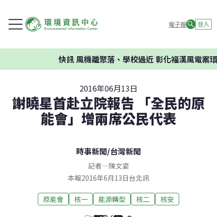
電子報
登入
快訊
風機離聚落、學校過近 彰化福漢風電案環委建
2016年06月13日
謝曉星首赴立院報告 「全民的原
能會」增兩席公民代表
時事新聞
/
台灣新聞
記者
—
陳文姿
本報2016年6月13日台北訊
原能會
核一
能源轉型
核二
核安