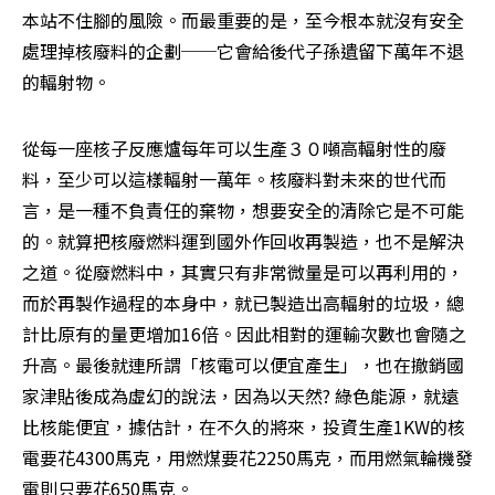
本站不住腳的風險。而最重要的是，至今根本就沒有安全
處理掉核廢料的企劃──它會給後代子孫遺留下萬年不退
的輻射物。 
從每一座核子反應爐每年可以生產３０噸高輻射性的廢
料，至少可以這樣輻射一萬年。核廢料對未來的世代而
言，是一種不負責任的棄物，想要安全的清除它是不可能
的。就算把核廢燃料運到國外作回收再製造，也不是解決
之道。從廢燃料中，其實只有非常微量是可以再利用的，
而於再製作過程的本身中，就已製造出高輻射的垃圾，總
計比原有的量更增加16倍。因此相對的運輸次數也會隨之
升高。最後就連所謂「核電可以便宜產生」，也在撤銷國
家津貼後成為虛幻的說法，因為以天然? 綠色能源，就遠
比核能便宜，據估計，在不久的將來，投資生產1KW的核
電要花4300馬克，用燃煤要花2250馬克，而用燃氣輪機發
電則只要花650馬克。 