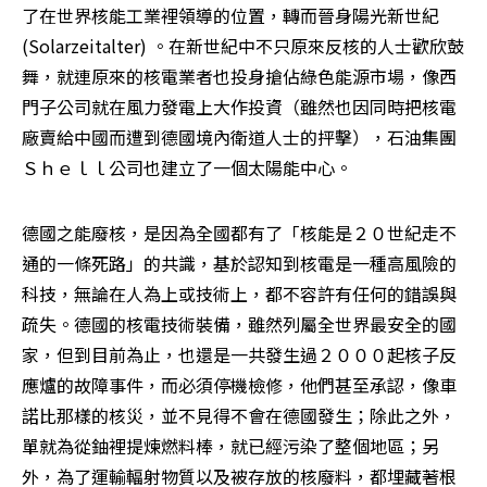
了在世界核能工業裡領導的位置，轉而晉身陽光新世紀
(Solarzeitalter) 。在新世紀中不只原來反核的人士歡欣鼓
舞，就連原來的核電業者也投身搶佔綠色能源市場，像西
門子公司就在風力發電上大作投資（雖然也因同時把核電
廠賣給中國而遭到德國境內衛道人士的抨擊），石油集團
Ｓｈｅｌｌ公司也建立了一個太陽能中心。 
德國之能廢核，是因為全國都有了「核能是２０世紀走不
通的一條死路」的共識，基於認知到核電是一種高風險的
科技，無論在人為上或技術上，都不容許有任何的錯誤與
疏失。德國的核電技術裝備，雖然列屬全世界最安全的國
家，但到目前為止，也還是一共發生過２０００起核子反
應爐的故障事件，而必須停機檢修，他們甚至承認，像車
諾比那樣的核災，並不見得不會在德國發生；除此之外，
單就為從鈾裡提煉燃料棒，就已經污染了整個地區；另
外，為了運輸輻射物質以及被存放的核廢料，都埋藏著根