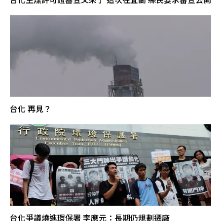
台化 再見？
台化爭議燒進環保署 李應元：長期仍規劃遷廠