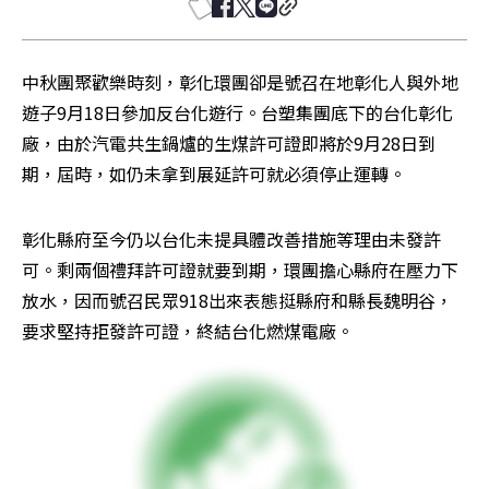
中秋團聚歡樂時刻，彰化環團卻是號召在地彰化人與外地
遊子9月18日參加反台化遊行。台塑集團底下的台化彰化
廠，由於汽電共生鍋爐的生煤許可證即將於9月28日到
期，屆時，如仍未拿到展延許可就必須停止運轉。
彰化縣府至今仍以台化未提具體改善措施等理由未發許
可。剩兩個禮拜許可證就要到期，環團擔心縣府在壓力下
放水，因而號召民眾918出來表態挺縣府和縣長魏明谷，
要求堅持拒發許可證，終結台化燃煤電廠。