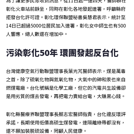
為了讓更多民眾收到訊息，從11日起一連四天，醫師群在
彰化火車站前靜坐，同時在彰化各地發起連署，呼籲縣府
拒發台化許可證。彰化環保聯盟秘書吳慧君表示，統計至
14日已超過5000位居民加入連署，彰化女中師生也有500
人響應，總人數還在增加中。
污染彰化50年 環團發起反台化
台灣健康空氣行動聯盟理事長葉光芃醫師表示，煤是萬毒
之首，除了硫氧化物與氮氧化物，大氣中的砷和汞也來自
燃煤電廠。台化號稱是化學工廠，但它的汽電共生設備卻
是用劣質的煤去發電，再把電力賣給台電，大賺黑心錢。
彰化縣醫療界聯盟理事長蔡志宏醫師指責，台化違反環評
承諾，長期使用低價高硫生煤發電，連隔離綠帶都沒有，
還不願加裝脱硫設備，罔顧人民健康。