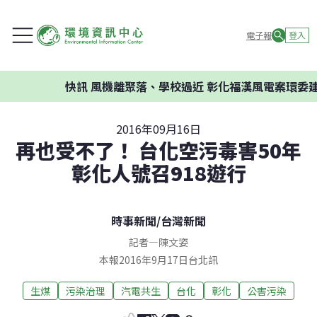
電子報
登入
快訊
風機離聚落、學校過近 彰化福漢風電案環委建議不
2016年09月16日
再也受不了！ 台化空污毒害50年
彰化人號召918遊行
時事新聞
/
台灣新聞
記者
—
陳文姿
本報2016年9月17日台北訊
生煤
污染治理
汽電共生
台化
彰化
公害污染