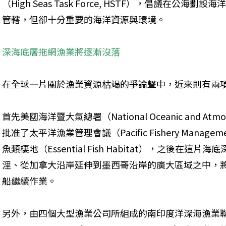
（High Seas Task Force, HSTF），倡議在
管轄，但卻十分重要的海洋資源與環境。
深海底層拖網漁業將逐漸沒落
在全球一片關於漁業資源枯竭的爭論聲中，近來則有兩
首先美國海洋暨大氣總署（National Oceanic and Atmosphe
批准了太平洋漁業管理會議（Pacific Fishery Manageme
魚類棲地（Essential Fish Habitat），之後在這片
浬、從加拿大沿岸延伸到墨西哥沿岸的廣大區域之中，
船繼續作業。
另外，由四個大型漁業公司所組成的南印度洋深海漁業聯盟（South