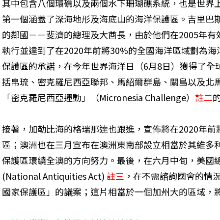
其中包含八個環礁以及兩個水下珊瑚礁系統，也是世界
第一個涵蓋了深海地形及海底山的海洋保護區。吉里巴
的鄰國－－斐濟的總理及大酋長，由於他們在2005年有
執行並達到了在2020年前將30%的全國海洋區域劃為海
保護區的承諾，在今年世界海洋日（6月8日）獲得了全
括帛琉、密克羅尼西亞聯邦、馬紹爾群島、關島以及北
「密克羅尼西亞運動」（Micronesia Challenge）
註二
接著，加勒比海的格瑞那達也跟進，宣佈將在2020年前
區；澳洲也在三月宣布在澳洲東南部設立相當於其維多利
保護區環繞全澳的方向努力。最後，在六月中旬，美國
(National Antiquities Act) 
註三
，在不需諮詢國會的情
國家保護區」的議案；這片相當於一個加州大的區域，