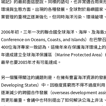
城記》的最前面這麼說。同樣的語句，也非常適合用來形
環境與生態方面，出現的各種發展。全球對於島嶼國家
業管理的重視正逐漸強化，但同時海洋污染、環境破壞
2006年初，三年一次的聯合國全球海洋、海岸、及海島大會（the
Conference on Oceans, Coasts, and Isla
400位海洋專家一致認為，這幾年來在保護海洋環境上的
年達成建立全球海洋保護區（Marine Protected A
最早也要2085年才有可能達成。
另一個獲得關注的議題則是，在擁有豐富海洋資源的發展中島國（th
Developing States）中，因極度貧窮而不得不
逐漸減少的跨國合作發展（overseas development assi
而更形嚴重。會議中也特別提出了如何解決公海上非法