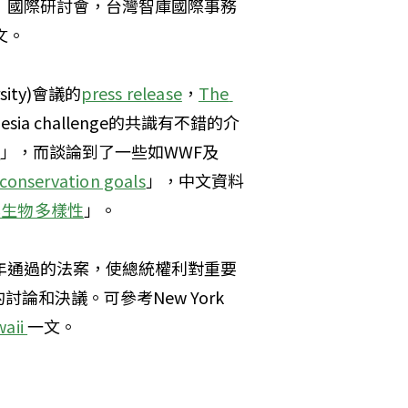
流」國際研討會，台灣智庫國際事務
文。
ersity)會議的
press release
，
The 
ia challenge的共識有不錯的介
s
」，而談論到了一些如WWF及
 conservation goals
」，中文資料
嶼生物多樣性
」。
這個1906年通過的法案，使總統權利對重要
和決議。可參考New York 
aii 
一文。