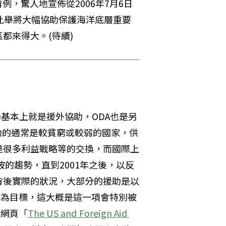
）也開世界首例，驚人地宣佈從2006年7月6日
此舉將大幅協助保護海洋底層重要
都來得大。(待續)
e (ODA)基本上就是援外協助，ODA也是另
簡稱，接受援助的通常是較貧窮或較弱的國家，供
是很多利益戰略等的交換，而國際上
坡的趨勢，直到2001年之後，以反
背後實際的狀況，大部分的援助是以
的需要為目標，這大概是這一項會特別被
C
網頁「
The US and Foreign Aid 