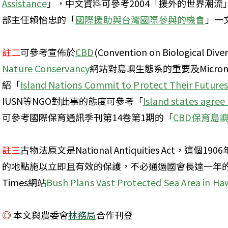
Assistance
」，中文資料可參考2004「援外的世界潮
部主任賴怡忠的「
國際援助與台灣國際參與的機會
」一
註二
可參考宣佈於
CBD
(Convention on Biological Div
Nature Conservancy
網站對島嶼生態系的重要及Micrones
紹「
Island Nations Commit to Protect Their Future
IUSN等NGO對此事的態度可參考「
Island states agree
可參考國際保育通訊季刊第14卷第1期的「
CBD保育島
註三
古物法原文是National Antiquities Act，
的地點施以立即且有效的保護，不必通過國會長達一年的討論
Times網站
Bush Plans Vast Protected Sea Area in Haw
◎ 
本文與農委會
林務局
合作刊登