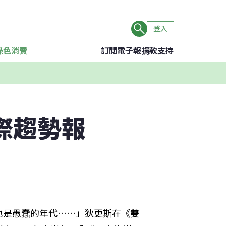
登入
綠色消費
訂閱電子報
捐款支持
際趨勢報
也是愚蠢的年代……」狄更斯在《雙