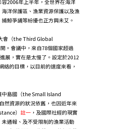
容2006年上半年，全世界在海洋
、海洋保護區、漁業資源保護以及漁
、捕鯨爭議等紛擾也正方興未艾。
 Third Global 
nds）在巴黎召開。會議中，來自78個國家超過
進展，實在是太慢了。設定於2012
rea）網絡的目標，以目前的速度來看，
e Small Island 
過度利用自然資源的狀況依舊，也因近年來
stance）
註一
，及國際社經的現實
、未通報、及不受限制的漁業活動