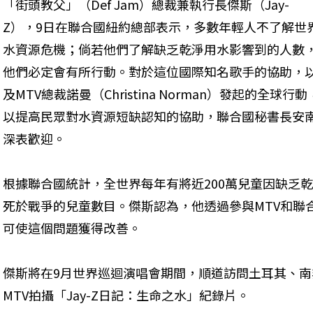
「街頭教父」（Def Jam）總裁兼執行長傑斯（Jay-
Z），9日在聯合國紐約總部表示，多數年輕人不了解世
水資源危機；倘若他們了解缺乏乾淨用水影響到的人數
他們必定會有所行動。對於這位國際知名歌手的協助，
及MTV總裁諾曼（Christina Norman）發起的全球行動
以提高民眾對水資源短缺認知的協助，聯合國秘書長安
深表歡迎。
根據聯合國統計，全世界每年有將近200萬兒童因缺乏
死於戰爭的兒童數目。傑斯認為，他透過參與MTV和聯
可使這個問題獲得改善。
傑斯將在9月世界巡迴演唱會期間，順道訪問土耳其、
MTV拍攝「Jay-Z日記：生命之水」紀錄片。 