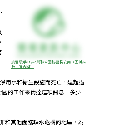
界
，
以
，
南
饒舌歌手Jay-Z與聯合國秘書長安南（圖片來
源：聯合國）
乾淨用水和衛生設施而死亡，遠超過
合國的工作來傳達這項訊息，多少
南非和其他面臨缺水危機的地區，為