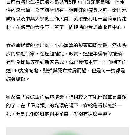
目前台灣原生種的淡水龜共有5種，而食蛇龜是唯一陸棲
性的淡水龜，為了讓牠們有一個良好的棲身之所，金門水
試所以及中興大學的工作人員，就緊急利用一些簡單的建
材，在路旁的大樹下，蓋了一間臨時的食蛇龜收容中心。
食蛇龜緩緩的探出頭，小心翼翼的觀察四周動靜，然後快
步的躲進新家，在歷經捕捉、販賣、運送等殘酷的摧殘，
有些食蛇龜等不到新家完成，就已經傷重死亡，而剩下的
這190隻食蛇龜，雖然與死亡擦肩而過，但是每一隻都是
遍體麟傷。
雖然這些食蛇龜的處境堪憂，但相較之下牠們還算是幸運
的了，在「保育類」的光環庇護下，食蛇龜得以免於一
死，但是其他的斑龜與中華鱉，就沒有這麼幸運。