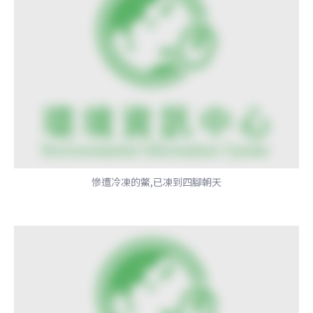
慘遭冷凍的鱉,已凍到四腳朝天