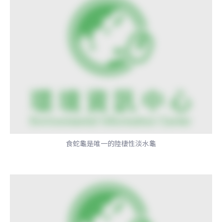
食蛇龜是唯一的陸棲性淡水龜