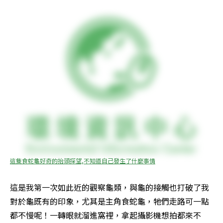
這隻食蛇龜好奇的抬頭探望,不知道自己發生了什麼事情
這是我第一次如此近的觀察龜類，與龜的接觸也打破了我
對於龜既有的印象，尤其是主角食蛇龜，牠們走路可一點
都不慢呢！一轉眼就溜進窩裡，拿起攝影機想拍都來不