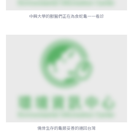
中興大學的獸醫們正在為食蛇龜一一看診
僥倖生存的龜類妥善的運回台灣