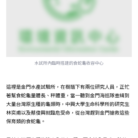
水試所內臨時搭建的食蛇龜收容中心
這裡是金門水產試驗所，在樹蔭下有兩位研究人員，正忙
著幫食蛇龜量體長、秤體重，當一聽到金門海巡隊查緝到
大量台灣原生種的龜類時，中興大學生命科學所的研究生
林奕甫以及蔡俊興就臨危受命，從台灣趕到金門搶救這些
保育類的食蛇龜。