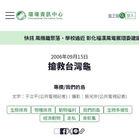
電子報
登入
訊
風機離聚落、學校過近 彰化福漢風電案環委建議不應開發
2006年09月15日
搶救台灣龜
專欄
/
我們的島
文字：于立平(公共電視記者)；攝影：張光宗(公共電視記者)
生態保育
物種保育
動物福利
我們的島
生物多樣性
經濟動物
走私
食蛇龜