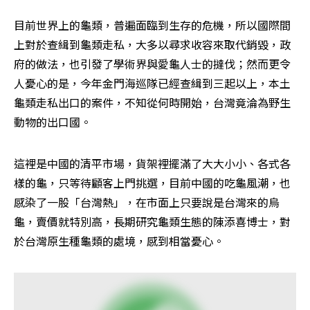
目前世界上的龜類，普遍面臨到生存的危機，所以國際間
上對於查緝到龜類走私，大多以尋求收容來取代銷毀，政
府的做法，也引發了學術界與愛龜人士的撻伐；然而更令
人憂心的是，今年金門海巡隊已經查緝到三起以上，本土
龜類走私出口的案件，不知從何時開始，台灣竟淪為野生
動物的出口國。
這裡是中國的清平市場，貨架裡擺滿了大大小小、各式各
樣的龜，只等待顧客上門挑選，目前中國的吃龜風潮，也
感染了一股「台灣熱」，在市面上只要說是台灣來的烏
龜，賣價就特別高，長期研究龜類生態的陳添喜博士，對
於台灣原生種龜類的處境，感到相當憂心。