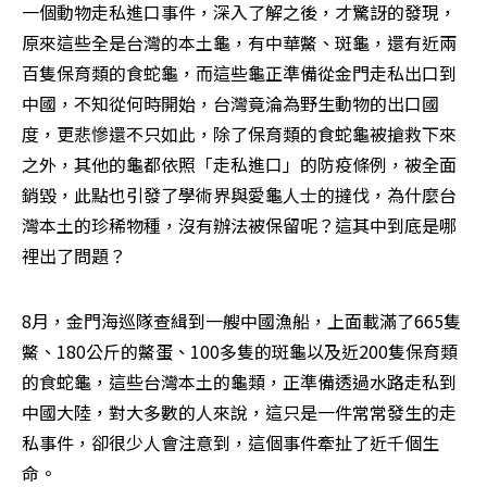
一個動物走私進口事件，深入了解之後，才驚訝的發現，
原來這些全是台灣的本土龜，有中華鱉、斑龜，還有近兩
百隻保育類的食蛇龜，而這些龜正準備從金門走私出口到
中國，不知從何時開始，台灣竟淪為野生動物的出口國
度，更悲慘還不只如此，除了保育類的食蛇龜被搶救下來
之外，其他的龜都依照「走私進口」的防疫條例，被全面
銷毀，此點也引發了學術界與愛龜人士的撻伐，為什麼台
灣本土的珍稀物種，沒有辦法被保留呢？這其中到底是哪
裡出了問題？
8月，金門海巡隊查緝到一艘中國漁船，上面載滿了665隻
鱉、180公斤的鱉蛋、100多隻的斑龜以及近200隻保育類
的食蛇龜，這些台灣本土的龜類，正準備透過水路走私到
中國大陸，對大多數的人來說，這只是一件常常發生的走
私事件，卻很少人會注意到，這個事件牽扯了近千個生
命。