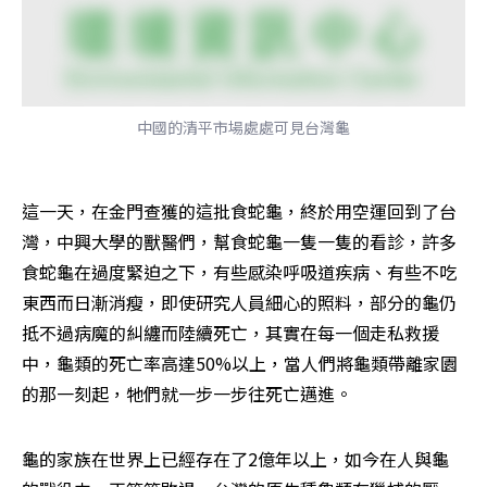
中國的清平市場處處可見台灣龜
這一天，在金門查獲的這批食蛇龜，終於用空運回到了台
灣，中興大學的獸醫們，幫食蛇龜一隻一隻的看診，許多
食蛇龜在過度緊迫之下，有些感染呼吸道疾病、有些不吃
東西而日漸消瘦，即使研究人員細心的照料，部分的龜仍
抵不過病魔的糾纏而陸續死亡，其實在每一個走私救援
中，龜類的死亡率高達50%以上，當人們將龜類帶離家園
的那一刻起，牠們就一步一步往死亡邁進。
龜的家族在世界上已經存在了2億年以上，如今在人與龜