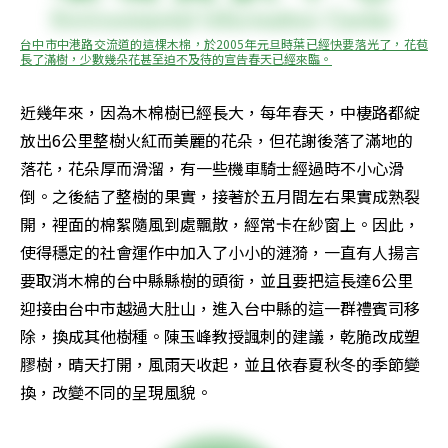
台中市中港路交流道的這棵木棉，於2005年元旦時葉已經快要落光了，花苞
長了滿樹，少數幾朵花甚至迫不及待的宣告春天已經來臨。
近幾年來，因為木棉樹已經長大，每年春天，中棲路都綻
放出6公里整樹火紅而美麗的花朵，但花謝後落了滿地的
落花，花朵厚而滑溜，有一些機車騎士經過時不小心滑
倒。之後結了整樹的果實，接著於五月間左右果實成熟裂
開，裡面的棉絮隨風到處飄散，經常卡在紗窗上。因此，
使得穩定的社會運作中加入了小小的漣漪，一直有人揚言
要取消木棉的台中縣縣樹的頭銜，並且要把這長達6公里
迎接由台中市越過大肚山，進入台中縣的這一群禮賓司移
除，換成其他樹種。陳玉峰教授諷刺的建議，乾脆改成塑
膠樹，晴天打開，風雨天收起，並且依春夏秋冬的季節變
換，改變不同的呈現風貌。