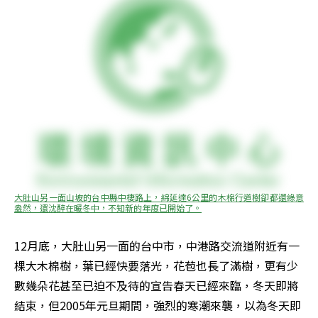
大肚山另一面山坡的台中縣中棲路上，綿延達6公里的木棉行道樹卻都還綠意
盎然，還沈醉在暖冬中，不知新的年度已開始了。
12月底，大肚山另一面的台中市，中港路交流道附近有一
棵大木棉樹，葉已經快要落光，花苞也長了滿樹，更有少
數幾朵花甚至已迫不及待的宣告春天已經來臨，冬天即將
結束，但2005年元旦期間，強烈的寒潮來襲，以為冬天即