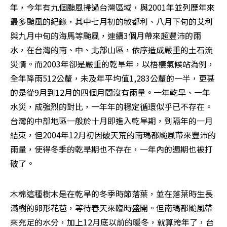
年，今年有九個颱風掃過台灣區域，與2001年並列歷年來
最多颱風的紀錄，其中七月初的敏都利、八月下旬的艾利
與九月中旬的海馬等颱風，連續3個月帶來超豐沛的雨
水，在台灣的南、中、北部山區，依序造成嚴重的土石流
災情。而2003年卻是嚴重的乾旱年，以梧棲氣候站為例，
全年降雨512公釐，未及年平均值1,283公釐的一半，更甚
的是從9月到12月的四個月間沒有雨量。一年乾旱、一年
水災，成強烈的對比，一年年的穩定循環似乎已不存在。
台灣的中部地區一般於十月即進入乾旱期，到隔年的一月
結束，但2004年12月初因破天荒的南瑪都颱風帶來豐沛的
雨量，使得冬季的乾旱期也不存在，一年內的週期也被打
破了。
木棉這種樹木是在乾旱的冬季時節落葉，並在落葉時生長
滿樹的卵形花苞，等待春天來臨時盛開。但南瑪都颱風帶
來充足的水分，加上12月底以前的暖冬，就算跨年了，台