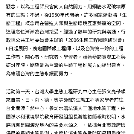
觀念，以為工程師只會向大自然開刀、用鋼筋水泥破壞原
有的生態；不過，從1950年代開始，許多國家漸漸將「生
態工程」概念用在營造人類與生態環境互惠雙贏的空間，
這理念也漸漸為台灣接受。經過了數年的研究與溝通，行
政院公共工程委員會主辦的「2006生態工程國際研討會」
6日起展開，廣邀國際級工程師，以及台灣第一線的工程
工作者、關心者、研究者、學習者，藉著參訪實際工程與
研討座談，期望能為台灣的生態工程推展方向提出建言，
為維護台灣的生態永續而努力。
活動第一天，台灣大學生態工程研究中心主任張文亮帶領
來自美、日、荷、德、奧等5國的生態工程專家學者前往
台北關渡自然中心，參訪水磨坑溪人工溼地水質工程，由
國際水利環境學院教育研發組組長游進裕簡報時說明，水
磨坑溪是關渡溼地內的主要水源之一，依據台北市政府環
保局的長期水質監測，水磨坑溪水質多數時間呈現重度污