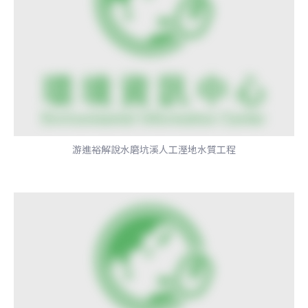
游進裕解說水磨坑溪人工溼地水質工程