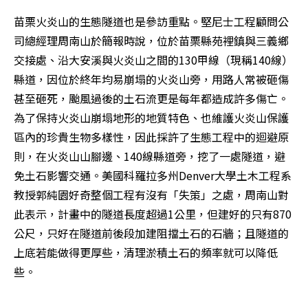
苗栗火炎山的生態隧道也是參訪重點。堅尼士工程顧問公
司總經理周南山於簡報時說，位於苗栗縣苑裡鎮與三義鄉
交接處、沿大安溪與火炎山之間的130甲線（現稱140線）
縣道，因位於終年均易崩塌的火炎山旁，用路人常被砸傷
甚至砸死，颱風過後的土石流更是每年都造成許多傷亡。
為了保持火炎山崩塌地形的地質特色、也維護火炎山保護
區內的珍貴生物多樣性，因此採許了生態工程中的迴避原
則，在火炎山山腳邊、140線縣道旁，挖了一處隧道，避
免土石影響交通。美國科羅拉多州Denver大學土木工程系
教授郭純園好奇整個工程有沒有「失策」之處，周南山對
此表示，計畫中的隧道長度超過1公里，但建好的只有870
公尺，只好在隧道前後段加建阻擋土石的石牆；且隧道的
上底若能做得更厚些，清理淤積土石的頻率就可以降低
些。