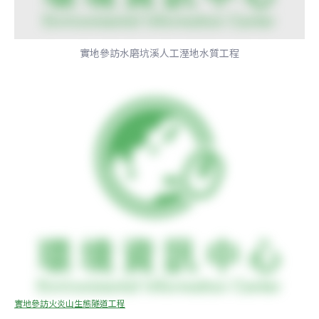
實地參訪水磨坑溪人工溼地水質工程
實地參訪火炎山生態隧道工程