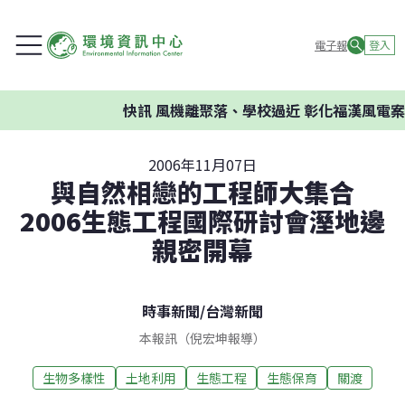
電子報
登入
快訊
風機離聚落、學校過近 彰化福漢風電案環委
2006年11月07日
與自然相戀的工程師大集合
2006生態工程國際研討會溼地邊
親密開幕
時事新聞
/
台灣新聞
本報訊（倪宏坤報導）
生物多樣性
土地利用
生態工程
生態保育
關渡