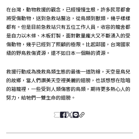
在台灣，動物救援的觀念，已經慢慢生根，許多民眾都會
將受傷動物，送到急救站醫治，從鳥類到獸類，幾乎樣樣
都有。但是目前急救站只有五位工作人員，收容的籠舍都
是自力以木條、木板釘製，面對數量龐大又不斷湧入的受
傷動物，幾乎已經到了照顧的極限。比起鄰國，台灣國家
級的野鳥救傷資源，還不如日本一個縣的資源。
救援行動成為挽救鳥類生態的最後一道防線，天空是鳥兒
的故鄉，當人們讚美天空裡美麗的翅膀，也該想想在陰暗
的箱籠裡，一些受到人類傷害的鳥類，期待更多熱心人的
努力，給牠們一雙生命的翅膀。