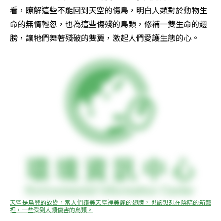
看，瞭解這些不能回到天空的傷鳥，明白人類對於動物生
命的無情輕忽，也為這些傷殘的鳥類，修補一雙生命的翅
膀，讓牠們舞著殘破的雙翼，激起人們愛護生態的心。
天空是鳥兒的故鄉，當人們讚美天空裡美麗的翅膀，也該想想在陰暗的箱籠
裡，一些受到人類傷害的鳥類。