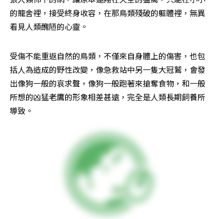
的籠舍裡，接受終身收容，在那鳥類殘破的軀體裡，無異
看見人類醜陋的心靈。
受傷不能重返自然的鳥類，不僅來自身體上的傷害，也包
括人為造成的野性改變，像急救站中另一隻大冠鷲，會發
出像狗一般的哀求聲，像狗一般跑著來搶奪食物，和一般
所想的凶猛老鷹的形象相差甚遠，完全是人類長期飼養所
導致。