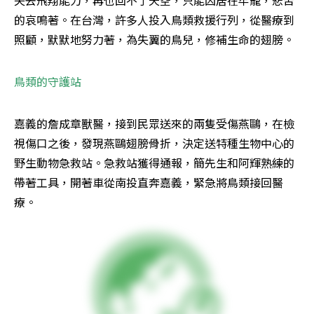
失去飛翔能力，再也回不了天空，只能囚居在牢籠，悲苦
的哀鳴著。在台灣，許多人投入鳥類救援行列，從醫療到
照顧，默默地努力著，為失翼的鳥兒，修補生命的翅膀。
鳥類的守護站
嘉義的詹成章獸醫，接到民眾送來的兩隻受傷燕鷗，在檢
視傷口之後，發現燕鷗翅膀骨折，決定送特種生物中心的
野生動物急救站。急救站獲得通報，簡先生和阿輝熟練的
帶著工具，開著車從南投直奔嘉義，緊急將鳥類接回醫
療。