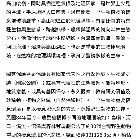
高山峻嶺，同時具備這種氣候及地理因素，是世界上少見
的區域。平原地區人口密集，過度開發，野生動植物的棲
息地破壞嚴重，高山地區由於地理隔絕，有高比例的特有
種生物與生態系，跨越熱帶、暖帶與溫帶的縱向森林生態
分布，活像個北半球的生態縮影。台灣四面環海，溪流、
河口海灘、沼澤與高山湖泊，也都是重要的生物棲息環
境。在這樣的地理與環境裡，孕育了豐饒多樣的生命。
國家保護區是保護具有國家代表性之自然區域、生物或史
蹟（國家公園）；或具有代表性的生態體系、獨特地形、
地質意義，或具有基因保存、永久觀察、教育研究價值及
珍稀動、植物之區域（自然保留區）。「野生動物重要棲
息環境」是以棲息地保育的方式，保護野生動物的生存。
民國84年至今，農委會根據不同的地理環境如：島嶼、河
口、溪流、沼澤與森林等規劃公告了約30個台灣野生動物
重要的棲息環境的保育區，總面積達321126.3公頃，約佔