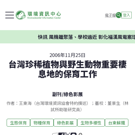
電子報
登入
快訊
風機離聚落、學校過近 彰化福漢風電案環委建
2006年11月25日
台灣珍稀植物與野生動物重要棲
息地的保育工作
副刊
/
綠色影展
作者：王東海（台灣環境資訊協會特約撰述）；審校：董景生（林
試所助理研究員）
生態保育
物種保育
綠色影展
生物多樣性
台東蘇鐵