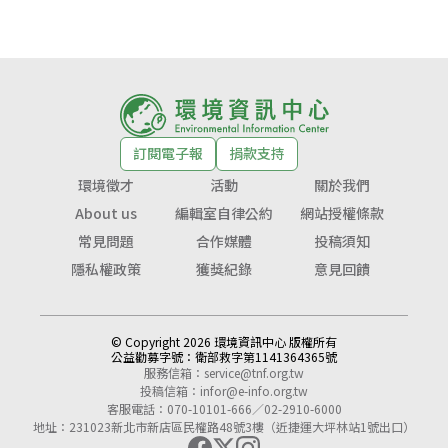
訂閱電子報
捐款支持
環境徵才
活動
關於我們
About us
編輯室自律公約
網站授權條款
常見問題
合作媒體
投稿須知
隱私權政策
獲獎紀錄
意見回饋
© Copyright 2026 環境資訊中心 版權所有
公益勸募字號：
衛部救字第1141364365號
服務信箱：
service@tnf.org.tw
投稿信箱：
infor@e-info.org.tw
客服電話：070-10101-666／02-2910-6000
地址：231023新北市新店區民權路48號3樓（近捷運大坪林站1號出口）