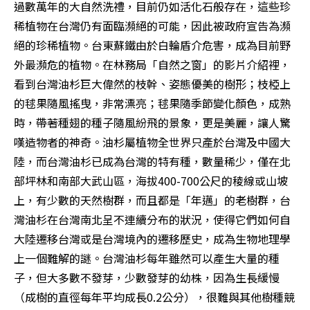
過數萬年的大自然洗禮，目前仍如活化石般存在，這些珍
稀植物在台灣仍有面臨瀕絕的可能，因此被政府宣告為瀕
絕的珍稀植物。台東蘇鐵由於白輪盾介危害，成為目前野
外最瀕危的植物。在林務局「自然之窗」的影片介紹裡，
看到台灣油杉巨大偉然的枝幹、姿態優美的樹形；枝椏上
的毬果隨風搖曳，非常漂亮；毬果隨季節變化顏色，成熟
時，帶著種翅的種子隨風紛飛的景象，更是美麗，讓人驚
嘆造物者的神奇。油杉屬植物全世界只產於台灣及中國大
陸，而台灣油杉已成為台灣的特有種，數量稀少，僅在北
部坪林和南部大武山區，海拔400-700公尺的稜線或山坡
上，有少數的天然樹群，而且都是「年邁」的老樹群，台
灣油杉在台灣南北呈不連續分布的狀況，使得它們如何自
大陸遷移台灣或是台灣境內的遷移歷史，成為生物地理學
上一個難解的謎。台灣油杉每年雖然可以產生大量的種
子，但大多數不發芽，少數發芽的幼株，因為生長緩慢
（成樹的直徑每年平均成長0.2公分），很難與其他樹種競