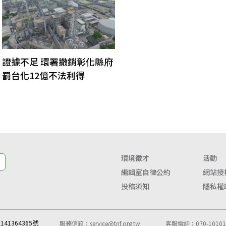
證據不足 環署撤銷彰化縣府
罰台化12億不法利得
環境徵才
活動
編輯室自律公約
網站授
投稿須知
隱私權
41364365號
服務信箱：
service@tnf.org.tw
客服電話：070-10101-