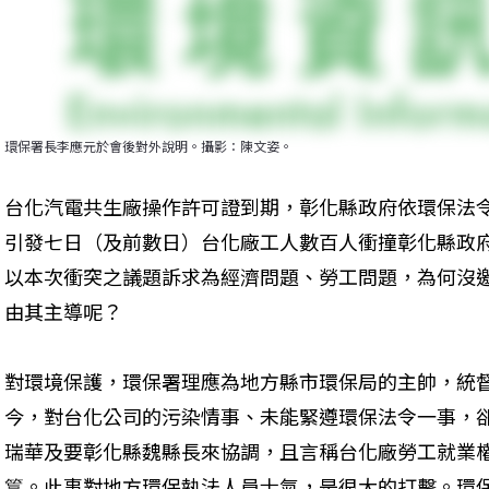
環保署長李應元於會後對外說明。攝影：陳文姿。
台化汽電共生廠操作許可證到期，彰化縣政府依環保法
引發七日（及前數日）台化廠工人數百人衝撞彰化縣政
以本次衝突之議題訴求為經濟問題、勞工問題，為何沒
由其主導呢？
對環境保護，環保署理應為地方縣市環保局的主帥，統
今，對台化公司的污染情事、未能緊遵環保法令一事，
瑞華及要彰化縣魏縣長來協調，且言稱台化廠勞工就業
籯。此事對地方環保執法人員士氣，是很大的打擊。環