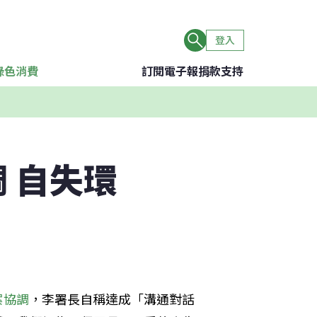
登入
綠色消費
訂閱電子報
捐款支持
 自失環
案協調
，李署長自稱達成「溝通對話