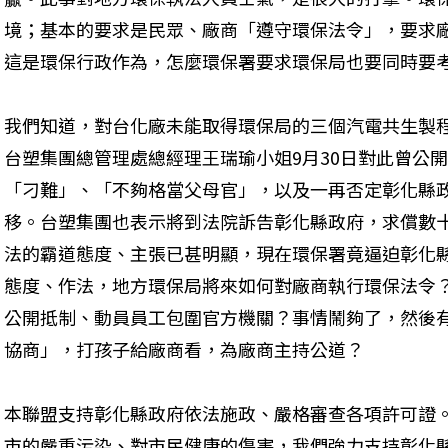
境；基本的要求是民眾、廠商「遵守環保法令」，要求
這是環保行政作為，怎麼環保署要求環保局也要同時要
我們知道，對台化廠未能取得環保局的三個汽電共生製
台塑集團總管理處總經理王瑞瑜小姐9月30日對此曾公
「刁難」、「不夠格當父母官」，以及一再否定彰化縣
移。台塑集團也表示將到法院訴告彰化縣政府，求償數
法的霸道態度、主張已甚明顯，現在環保署竟逼迫彰化
態度、作法，地方環保局將來如何對廠商執行環保法令
公開抵制、動員員工包圍官方機關？事情鬧夠了，然後
協商」，打孩子給廠商看，為廠商主持公道？ 
本聯盟支持彰化縣政府依法施政、嚴格審查各項許可證
市的嚴重污染、對市民健康的傷害，我們強力支持彰化