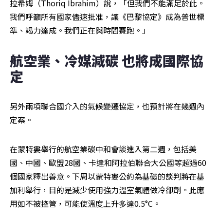
拉希姆（Thoriq Ibrahim）說，「但我們不能滿足於此。
我們呼籲所有國家儘速批准，讓《巴黎協定》成為普世標
準、竭力達成。我們正在與時間賽跑。」
航空業、冷媒減碳 也將成國際協
定
另外兩項聯合國介入的氣候變遷協定，也預計將在幾週內
定案。
在蒙特婁舉行的航空業碳中和會談進入第二週，包括美
國、中國、歐盟28國、卡達和阿拉伯聯合大公國等超過60
個國家釋出善意。下周以蒙特婁公約為基礎的談判將在基
加利舉行，目的是減少使用強力溫室氣體做冷卻劑。此應
用如不被控管，可能使溫度上升多達0.5°C。