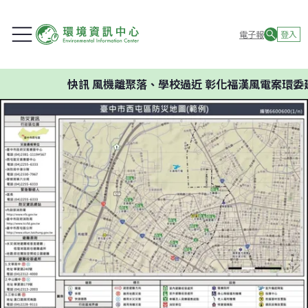
電子報
登入
快訊
風機離聚落、學校過近 彰化福漢風電案環委建議不應