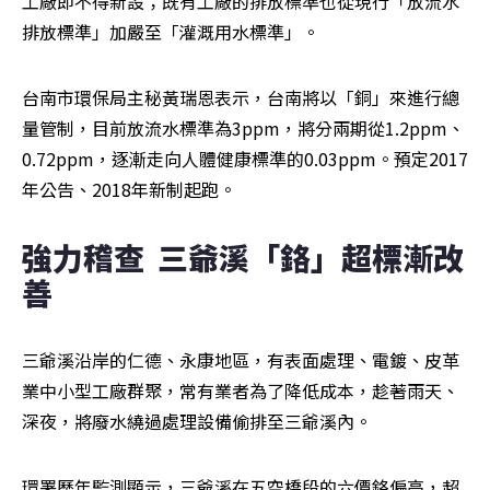
工廠即不得新設；既有工廠的排放標準也從現行「放流水
排放標準」加嚴至「灌溉用水標準」。
台南市環保局主秘黃瑞恩表示，台南將以「銅」來進行總
量管制，目前放流水標準為3ppm，將分兩期從1.2ppm、
0.72ppm，逐漸走向人體健康標準的0.03ppm。預定2017
年公告、2018年新制起跑。
強力稽查  三爺溪「鉻」超標漸改
善
三爺溪沿岸的仁德、永康地區，有表面處理、電鍍、皮革
業中小型工廠群聚，常有業者為了降低成本，趁著雨天、
深夜，將廢水繞過處理設備偷排至三爺溪內。
環署歷年監測顯示，三爺溪在五空橋段的六價鉻偏高，超