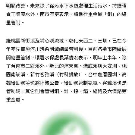
明顯改善，未來除了從污水下水道處理生活污水、持續稽
查工業廢水外。南市府更表示，將進行重金屬「銅」的總
量管制。
繼桃園新街溪及埔心溪流域、彰化東西二、三圳，已在今
年率先實施河川污染削減總量管制後，目前各縣市陸續展
開總量管制。環署水保處長葉俊宏表示，明年上半年，除
了台南市三爺溪外，新北的塔寮溪、溝底溪與大安圳、桃
園南崁溪、新竹客雅溪（竹科排放）、台中詹厝園圳、高
雄後勁溪等也將陸續公告。後勁溪管制氨氮、客雅溪也是
管制銅，其它則會管制銅、鋅、鎳、鎘、總鉻及六價鉻等
重金屬。