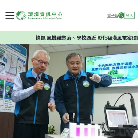
電子報
登入
快訊
風機離聚落、學校過近 彰化福漢風電案環委建