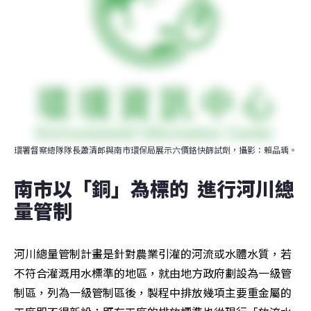
環署督察總隊隊長蕭清郎與南市環保局展示六價鉻快篩試劑，攝影：賴品瑀。
南市以「銅」為標的  進行河川總
量管制
河川總量管制計畫是針對農業引灌的河流或水體水質，若
不符合灌溉用水標準的地區，就由地方政府劃設為一級管
制區，列為一級管制區後，製程中排放幾項主要重金屬的