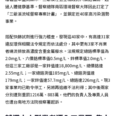
過人體健康基準。督察總隊南區環境督察大隊因此訂定了
「三爺溪流域督察專案計畫」，並鎖定近40家高污染潛勢
事業。
搭配快篩試劑進行強力稽查，發現這40家中，有高達31家
違反環保相關法令規定而依法處分，其中更有3家不肖業
者繞流排放高濃度含重金屬廢水。法規規定總鉻標準值為
2.0mg/L、六價鉻標準值0.5mg/L、鋅標準值2.0mg/L，
但這三家工廠卻是一家鋅值達18,800mg/L、總價鉻達
2.55mg/L；一家總鉻測值185mg/L、總鉻測值達
179mg/L；一家鋅值達57.7mg/L、總鉻達226mg/L。現3
家事業均已勒令停工，另將再追繳不法利得；其中後兩家
分別遭到重罰1216萬、883萬，他們的負責人及專責人員
也遭台南地方法院檢察署起訴。