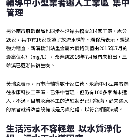
輔導中小型業者遷入工業區  集中
管理
另外南市府環保局也同步在沿岸共稽查314家工廠，處分
26家，其中有16家超過了放流水標準。環保局表示，經過
強力稽查，新溝橋測站重金屬六價鉻測值由2015年7月的
最高值4.7（mg/L），改善到2016年7月後皆未檢出，三
爺溪已逐漸恢復生機。
黃瑞恩表示，南市府輔導數十家仁德、永康中小型業者遷
往永康科技工業區，已集中管理，但仍有100多家尚未遷
入。不過，目前永康科工的進駐狀況已屆額滿，尚未遷入
的業者就得改善設備或是另謀他處，以符合相關法規。
生活污水不容輕忽  以水質淨化