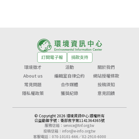
訂閱電子報
捐款支持
環境徵才
活動
關於我們
About us
編輯室自律公約
網站授權條款
常見問題
合作媒體
投稿須知
隱私權政策
獲獎紀錄
意見回饋
© Copyright 2026 環境資訊中心 版權所有
公益勸募字號：
衛部救字第1141364365號
服務信箱：
service@tnf.org.tw
投稿信箱：
infor@e-info.org.tw
客服電話：070-10101-666／02-2910-6000