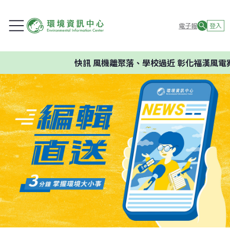
電子報
登入
快訊
風機離聚落、學校過近 彰化福漢風電