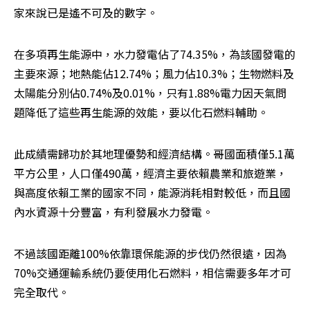
家來說已是遙不可及的數字。
在多項再生能源中，水力發電佔了74.35%，為該國發電的
主要來源；地熱能佔12.74%；風力佔10.3%；生物燃料及
太陽能分別佔0.74%及0.01%，只有1.88%電力因天氣問
題降低了這些再生能源的效能，要以化石燃料輔助。
此成績需歸功於其地理優勢和經濟結構。哥國面積僅5.1萬
平方公里，人口僅490萬，經濟主要依賴農業和旅遊業，
與高度依賴工業的國家不同，能源消耗相對較低，而且國
內水資源十分豐富，有利發展水力發電。
不過該國距離100%依靠環保能源的步伐仍然很遠，因為
70%交通運輸系統仍要使用化石燃料，相信需要多年才可
完全取代。