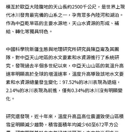
橫亙於歐亞大陸腹地的天山長約2500千公尺，是世界上現
代冰川發育最完備的山系之一，孕育眾多內陸河和湖泊。
作為中亞乾旱區的主要水源地，天山水資源的形成、補
給、轉化等獨具特色。
中國科學院新疆生態與地理研究所研究員陳亞甯及其團
隊，對中亞天山地區的水文要素和水資源進行了系統研
究，發現過去半個多世紀以來，中亞天山山區的氣溫升高
速率明顯高於全球的增溫速率，溫度升高導致該地水文要
素和水資源總量發生變化：97.52%的冰川表現為退縮，
2.14%的冰川表現為前進，僅有0.34%的冰川沒有明顯變
化。
研究還發現，近十年來，溫度升高且高位震盪致使山區積
雪呈明顯減少趨勢，積雪面積年均減少60至672平方公