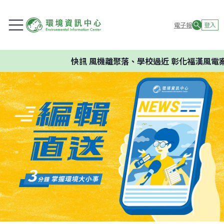
電子報
登入
快訊
風機離聚落、學校過近 彰化福漢風電案