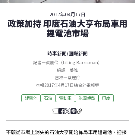
2017年04月17日
政策加持 印度石油大亨布局車用
鋰電池市場
時事新聞
/
國際新聞
記者
—
蔡麗伶（LiLing Barricman）
編譯
—
姜唯
審校
—
蔡麗伶
本報2017年4月17日綜合外電報導
鋰電池
石油
電動車
能源轉型
印度
不願從市場上消失的石油大亨開始佈局車用鋰電池，迎接