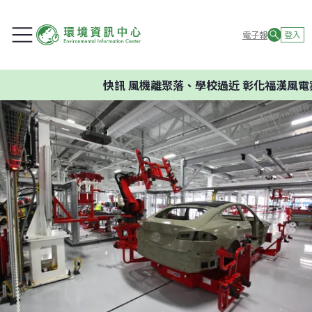
電子報
登入
快訊
風機離聚落、學校過近 彰化福漢風電案