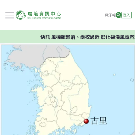
電子報
登入
快訊
風機離聚落、學校過近 彰化福漢風電案環委建