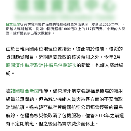
日本民間
從官方資料製作而成的福島輻射異常值地圖（更新至2015年中）。
點越大輻射越高，例如中間有超標1000倍以上的117微西弗／小時的大灰
點，越鮮豔表示出現次數越多。
由於日韓兩國兩位地理位置接近，彼此關於核能、核災的
資訊頗受矚目，近期除姜政敏的核災預測之外，今年2月
韓國濟州航空取消往福島包機班次
的新聞，也讓人議論紛
紛。
據
韓國聯合新聞
報導，儘管濟州航空強調福島機場的輻射
線量並無問題，但為減少機組人員與乘客方面的不安而取
消該航班。過去韓亞航空等韓國航空公司都曾經營的福島
航線，在福島核災後取消了包機服務，儘管2013年之前還
有不定期航班，但之後因為需求減少而休止。