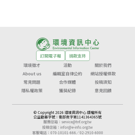
訂閱電子報
捐款支持
環境徵才
活動
關於我們
About us
編輯室自律公約
網站授權條款
常見問題
合作媒體
投稿須知
隱私權政策
獲獎紀錄
意見回饋
© Copyright 2026 環境資訊中心 版權所有
公益勸募字號：
衛部救字第1141364365號
服務信箱：
service@tnf.org.tw
投稿信箱：
infor@e-info.org.tw
客服電話：070-10101-666／02-2910-6000