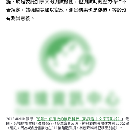
施，於是委託加拿大的測試機關，但測試時的壓力條件不
合規定，該機關竟加以竄改，測試結果也是偽造，等於沒
有測試意義。
2013年NHK報導「
追蹤～使用後的核燃料棒（點我看中文字幕影片）
」截
圖，若福島核電廠4號機儲存池發生臨界反應，避難範圍將廣達方圓250公里
（編註：因為4號機儲存池在311後建體受損，核廢燃料棒已移至別處）。