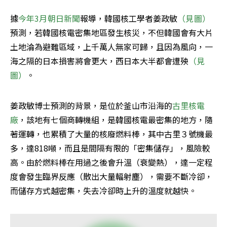
據
今年3月朝日新聞
報導，韓國核工學者姜政敏
（見圖）
預測，若韓國核電密集地區發生核災，不但韓國會有大片
土地淪為避難區域，上千萬人無家可歸，且因為風向，一
海之隔的日本損害將會更大，西日本大半都會遭殃
（見
圖）
。
姜政敏博士預測的背景，是位於釜山市沿海的
古里核電
廠
，該地有七個商轉機組，是韓國核電最密集的地方，隨
著運轉，也累積了大量的核廢燃料棒，其中古里３號機最
多，達818噸，而且是間隔有限的「密集儲存」，風險較
高。由於燃料棒在用過之後會升溫（衰變熱），達一定程
度會發生臨界反應（散出大量輻射塵），需要不斷冷卻，
而儲存方式越密集，失去冷卻時上升的溫度就越快。