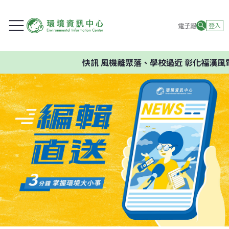
電子報
登入
快訊
風機離聚落、學校過近 彰化福漢風