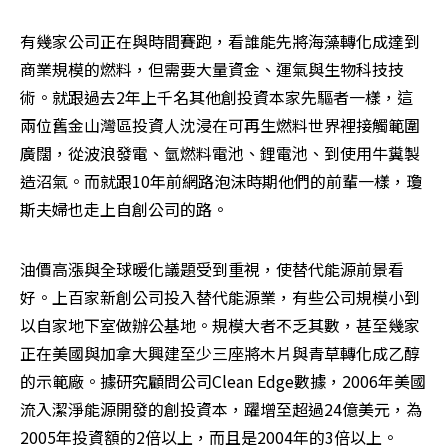
有幾家公司正在與時間賽跑，看誰能先將海藻轉化成達到
商業規模的燃料，但需要大量資金、運氣與生物科技技
術。就跟過去2年上千名其他創投資本家先驅者一樣，這
兩位舊金山灣區投資人沈浸在可再生燃料世界裡接觸範圍
廣闊，從波浪發電、氫燃料電池、鋰電池、到使用牛糞製
造沼氣。而就跟10年前網路泡沫時期他們的前輩一樣，瓊
斯夫婦也走上自創公司的路。
油價高漲與全球暖化議題受到重視，使替代能源前景看
好。上百家新創公司投入替代能源業，有些公司規模小到
以自家地下室做辦公基地。規模大者不乏其數，甚至幾家
正在美國與加拿大興建至少三座將木片與青草轉化成乙醇
的示範廠。據研究顧問公司Clean Edge數據，2006年美國
流入潔淨能源開發的創投資本，躍增至超過24億美元，為
2005年投資額的2倍以上，而且是2004年的3倍以上。
