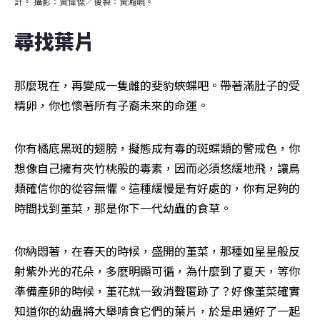
計。 攝影：黃偉傑／後製：黃瀚嶢。
尋找葉片
那麼現在，再變成一隻雌的斐豹蛺蝶吧。帶著滿肚子的受
精卵，你也懷著所有子裔未來的命運。
你有橘底黑斑的翅膀，擬態成有毒的斑蝶類的警戒色，你
想像自己擁有夾竹桃般的毒素，因而必須悠緩地飛，讓鳥
類確信你的從容無懼。這種緩慢是有好處的，你有足夠的
時間找到堇菜，那是你下一代幼蟲的食草。
你納悶著，在春天的時候，盛開的堇菜，那種如星星般反
射紫外光的花朵，多麽明顯可循，為什麼到了夏天，等你
準備產卵的時候，堇花就一致消聲匿跡了？好像堇菜確實
知道你的幼蟲將大舉啃食它們的葉片，於是串通好了一起