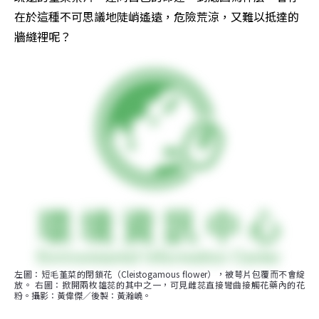
在於這種不可思議地陡峭遙遠，危險荒涼，又難以抵達的
牆縫裡呢？
左圖：短毛堇菜的閉鎖花（Cleistogamous flower），被萼片包覆而不會綻
放。 右圖：掀開兩枚雄蕊的其中之一，可見雌蕊直接彎曲接觸花藥內的花
粉。攝影：黃偉傑／後製：黃瀚嶢。