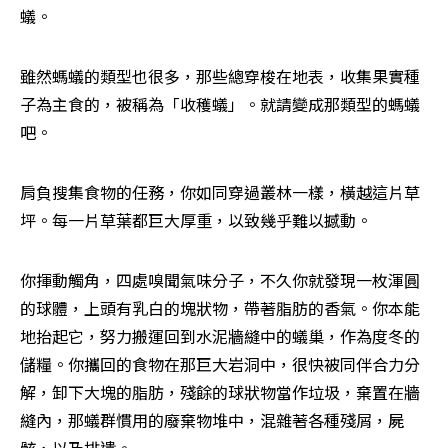
蟻。
雖然螞蟻的類型也很多，那些總穿梭在地表，收集果實種
子為主食的，被稱為「收穫蟻」。就請變成那類型的螞蟻
吧。
肩負搜集食物的任務，你如同穿過叢林一樣，橫越這片草
坪。每一片草葉都巨大厚重，以致幾乎難以撼動。
你揮動觸角，四處嗅聞氣味分子，不久你就發現一枚渾圓
的球體，上頭有乳白的塊狀物，帶著脂肪的香氣。你本能
地抬起它，努力搬運回到水泥牆縫中的蟻巢，作為度冬的
儲糧。你攜回的食物在那巨大岩洞中，很快被同伴合力分
解，卸下大塊的脂肪，殘餘的球狀物當作垃圾，棄置在牆
縫內，那蟻群慣用的廢棄物堆中，混雜著各種殘屑，屍
骸，以及排遺。