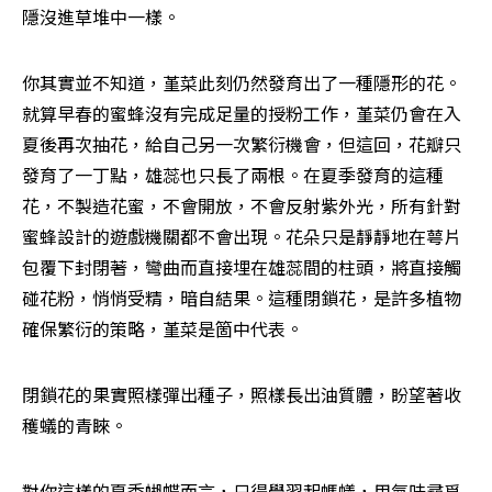
隱沒進草堆中一樣。
你其實並不知道，堇菜此刻仍然發育出了一種隱形的花。
就算早春的蜜蜂沒有完成足量的授粉工作，堇菜仍會在入
夏後再次抽花，給自己另一次繁衍機會，但這回，花瓣只
發育了一丁點，雄蕊也只長了兩根。在夏季發育的這種
花，不製造花蜜，不會開放，不會反射紫外光，所有針對
蜜蜂設計的遊戲機關都不會出現。花朵只是靜靜地在萼片
包覆下封閉著，彎曲而直接埋在雄蕊間的柱頭，將直接觸
碰花粉，悄悄受精，暗自結果。這種閉鎖花，是許多植物
確保繁衍的策略，堇菜是箇中代表。
閉鎖花的果實照樣彈出種子，照樣長出油質體，盼望著收
穫蟻的青睞。
對你這樣的夏季蝴蝶而言，只得學習起螞蟻，用氣味尋覓