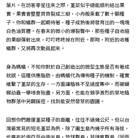
葉片。在訪客零星往來之際，堇菜似乎總能順利結出果
實。果實會整整齊齊裂成三瓣，小舟般乘載了數十顆種
子。你和蟻群一起期待著，種子成熟後將發育出的一塊塊
白色油質體。在春末的微小的爆裂聲中，那些種子自收縮
的果瓣彈射出來，叮叮咚咚掉在附近。那時，附近的收穫
蟻群，又將再次動員起來。
身為螞蟻，不知你對於自己創造出的微型生態是否有著成
就感。這種供應脂肪，由螞蟻代為傳佈種子的機制，確實
維繫了堇菜的生存，一方面讓植株不至過度集中，而被蝴
蝶幼蟲一舉啃食殆盡，另方面，也能在競爭激烈的草地植
物群落中另闢蹊徑，找到能安然發芽的園圃。
回想你們搬運堇菜種子的距離，往往不過幾公尺。但以台
灣最常見的短毛堇菜為例，除了遍生島內幾乎所有海拔，
也廣布於南亞至中南半島，琉球群島，菲律賓群島（因而