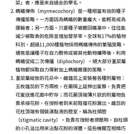
菜」者，應是來自過去的學名。
螞蟻傳佈（myrmecochory）是一種相當有效的種子
傳播策略。一方面因為螞蟻的數量龐大，能輕易成為
運輸者；另一方面，只要種子被搬回蟻巢中，往往能
減少被取食的危險並增加發芽率。全球有17%的植物
科別，超過11,000種植物採用螞蟻傳佈的繁殖策略。
通常是讓種子在自力散佈或被其他動物攜帶後，利用
螞蟻促成二次傳播（diplochory），絕大部分堇菜屬
植物都採取自力彈射加上螞蟻搬運的策略。
堇菜屬綻放的花朵中，雌雄蕊上安裝著各種附屬物：
五枚雄蕊的下方兩枚，在藥隔上延伸出蜜腺，負責把
花蜜送進花距中貯存；而花藥頂端薄片狀的附屬物負
責承接花粉，在授粉者到來前阻擋花粉漏出。雌蕊的
花柱頂端有個裝滿黏液的腔室，稱為柱頭腔
（stigmatic cavity），負責在授粉者擠壓時，自柱頭
的小孔溢出用來沾黏花粉的液體。這些機關互相精巧