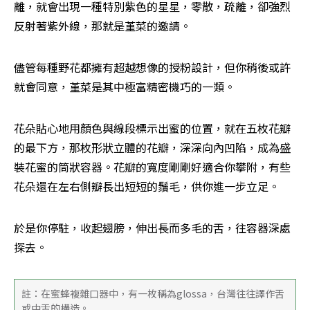
離，就會出現一種特別紫色的星星，零散，疏離，卻強烈
反射著紫外線，那就是堇菜的邀請。
儘管每種野花都擁有超越想像的授粉設計，但你稍後或許
就會同意，堇菜是其中極富精密機巧的一類。
花朵貼心地用顏色與線段標示出蜜的位置，就在五枚花瓣
的最下方，那枚形狀立體的花瓣，深深向內凹陷，成為盛
裝花蜜的筒狀容器。花瓣的寬度剛剛好適合你攀附，有些
花朵還在左右側瓣長出短短的鬚毛，供你進一步立足。
於是你停駐，收起翅膀，伸出長而多毛的舌，往容器深處
探去。
註：在蜜蜂複雜口器中，有一枚稱為glossa，台灣往往譯作舌
或中舌的構造。