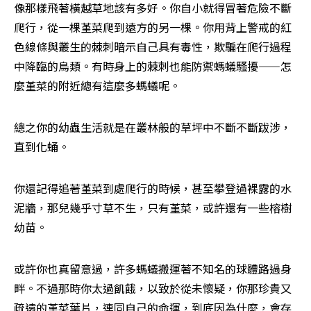
像那樣飛著橫越草地該有多好。你自小就得冒著危險不斷
爬行，從一棵堇菜爬到遠方的另一棵。你用背上警戒的紅
色線條與叢生的棘刺暗示自己具有毒性，欺騙在爬行過程
中降臨的鳥類。有時身上的棘刺也能防禦螞蟻騷擾——怎
麼堇菜的附近總有這麼多螞蟻呢。
總之你的幼蟲生活就是在叢林般的草坪中不斷不斷跋涉，
直到化蛹。
你還記得追著堇菜到處爬行的時候，甚至攀登過裸露的水
泥牆，那兒幾乎寸草不生，只有堇菜，或許還有一些榕樹
幼苗。
或許你也真留意過，許多螞蟻搬運著不知名的球體路過身
畔。不過那時你太過飢餓，以致於從未懷疑，你那珍貴又
疏遠的堇菜葉片，連同自己的命運，到底因為什麼，會存