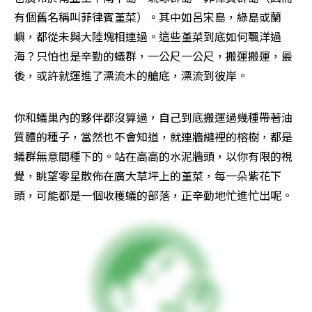
有個舊名稱叫菲律賓堇菜）。其中如呂宋島，綠島或蘭
嶼，都從未與大陸塊相連過。這些堇菜到底如何飄洋過
海？只怕也是辛勤的蟻群，一公尺一公尺，搬運搬運，最
後，或許就運進了漂流木的艙底，漂流到彼岸。
你和蟻巢內的夥伴都沒算過，自己到底搬運過幾種帶著油
質體的種子，當然也不會知道，就連牆縫裡的榕樹，都是
蟻群無意間種下的。站在高高的水泥牆頭，以你有限的視
覺，眺望零星散佈在廣大草坪上的堇菜，每一朵紫花下
頭，可能都是一個收穫蟻的部落，正辛勤地忙進忙出呢。