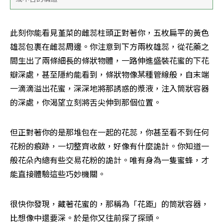
此刻你能看見堇菜的雌蕊柱頭正對著你，五枚扁平的黃色
雄蕊包裹在雌蕊周邊。你注意到下方兩枚雄蕊，從花藥之
間生出了兩條細長的條狀物體，一路伸進盛裝花蜜的下花
瓣深處，甚至隱約能看到，條狀物像某種管線般，自末端
一滴滴溢出花蜜，深深地將那誘惑的漿液，注入筒狀容器
的深處，你渴望立刻將舌尖伸到那個位置。
但正對著你的是那堆包在一起的花蕊，你甚至看不到任何
花粉的痕跡，一切整齊收斂，好像有什麼詭計。你知道一
般花朵內總有些交易花粉的詭計。唯有身為一隻蜜蜂，才
能直接體驗這些巧妙機關。
很快你發現，藏著花蜜的，那稱為「花距」的筒狀容器，
比想像中還要深。於是你又往前探了探頭。