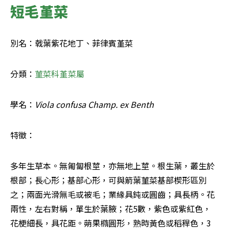
短毛堇菜
別名：戟葉紫花地丁、菲律賓堇菜
分類：
菫菜科
堇菜屬
學名：
Viola confusa Champ. ex Benth
特徵：
多年生草本。無匍匐根莖，亦無地上莖。根生葉，叢生於
根部；長心形；基部心形，可與箭葉菫菜基部楔形區別
之；兩面光滑無毛或被毛；業緣具鈍或圓齒；具長柄。花
兩性，左右對稱，單生於葉腋；花5數，紫色或紫紅色，
花梗細長，具花距。蒴果橢圓形，熟時黃色或稻稈色，3