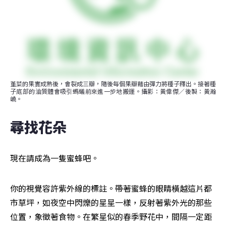
堇菜的果實成熟後，會裂成三瓣，隨後每個果瓣藉由彈力將種子釋出。接著種
子底部的油質體會吸引螞蟻前來進一步地搬運。攝影：黃偉傑／後製：黃瀚
嶢。
尋找花朵
現在請成為一隻蜜蜂吧。
你的視覺容許紫外線的標註。帶著蜜蜂的眼睛橫越這片都
市草坪，如夜空中閃爍的星星一樣，反射著紫外光的那些
位置，象徵著食物。在繁星似的春季野花中，間隔一定距