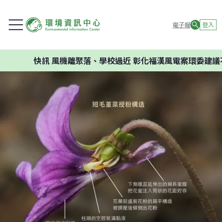
電子報
登入
快訊
風機離聚落、學校過近 彰化福漢風電案環委建議不應開發