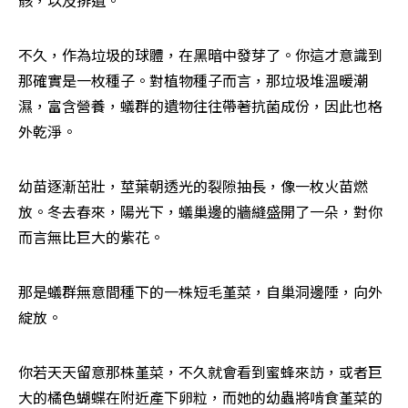
不久，作為垃圾的球體，在黑暗中發芽了。你這才意識到
那確實是一枚種子。對植物種子而言，那垃圾堆溫暖潮
濕，富含營養，蟻群的遺物往往帶著抗菌成份，因此也格
外乾淨。
幼苗逐漸茁壯，莖葉朝透光的裂隙抽長，像一枚火苗燃
放。冬去春來，陽光下，蟻巢邊的牆縫盛開了一朵，對你
而言無比巨大的紫花。
那是蟻群無意間種下的一株短毛堇菜，自巢洞邊陲，向外
綻放。
你若天天留意那株堇菜，不久就會看到蜜蜂來訪，或者巨
大的橘色蝴蝶在附近產下卵粒，而她的幼蟲將啃食堇菜的