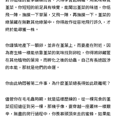
堇菜。你短短的前足具有嗅覺，能聞出堇菜的味道，你低
飛一陣，撫摸一下草葉，又飛一陣，再撫摸一下。堇菜的
綠葉藏在無數其他綠葉中，你得故作從容地飛行許久，才
終於能尋獲一株。
你謹慎地產下一顆卵，並非在堇葉上，而要產在附近，因
為寄生蜂一樣能依靠堇菜的氣味找到卵粒，你得將卵藏匿
在其他植物的葉背。而孵化之後的幼蟲，自己有長途跋涉
的本能，那就是他們的命運。
你由此納悶著第二件事，為什麼堇菜總長得如此疏離呢？
儘管你在毛毛蟲時期，就是這樣歷練的，從一棵完食的堇
菜迢迢遠征到另一棵，那幾乎像，要穿越一座叢林一樣艱
辛，無盡的爬行過程中，你羨慕頭頂來去的蜜蜂，如果能