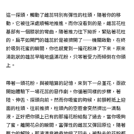
這一探頭，觸動了雌蕊特別有彈性的柱頭，隨著你的移
動，它被往深處順暢地推進。而你沒看到的是，雌蕊花柱
基部有一個膝狀的彎曲，隨著推力往下拗折，緊貼著花柱
的，扁平如閘門的雄蕊於是被擠開了——機關啟動，在終
於吸到花蜜的瞬間，你也感覺到一撮花粉淋了下來。原來
湯匙狀的雄蕊早暗地盛滿花粉，只等著受力而傾倒在你頭
上。
帶著一頭花粉，與被暗算的記憶，來到下一朵堇花，亟欲
開始體驗下一場花蕊的惡作劇。你循著同樣的步驟，著
陸、伸舌、探頭向前。然而你吸蜜的時候，前額輕抵上迎
面的柱頭、往前推擠，柱頭內的空腔會突然擠出一滴黏
液，正好把你頭上已有的那撮花粉給黏了過去，當你吸夠
了蜜，離開花朵的瞬間，富彈性的雌蕊又彈回原位，隨著
壓力的解除，那液滴竟神奇地縮了回去，被黏去的花粉都