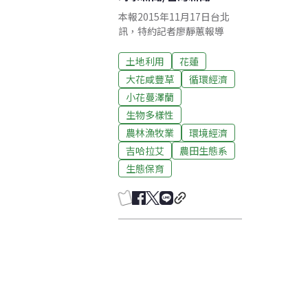
本報2015年11月17日台北
訊，特約記者廖靜蕙報導
土地利用
花蓮
大花咸豐草
循環經濟
小花蔓澤蘭
生物多樣性
農林漁牧業
環境經濟
吉哈拉艾
農田生態系
生態保育