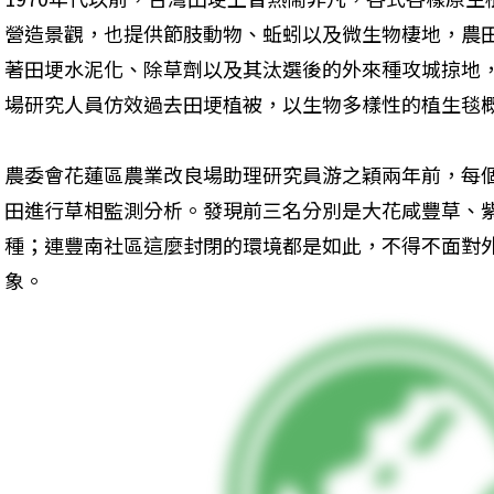
營造景觀，也提供節肢動物、蚯蚓以及微生物棲地，農
著田埂水泥化、除草劑以及其汰選後的外來種攻城掠地
場研究人員仿效過去田埂植被，以生物多樣性的植生毯
農委會花蓮區農業改良場助理研究員游之穎兩年前，每
田進行草相監測分析。發現前三名分別是大花咸豐草、
種；連豐南社區這麼封閉的環境都是如此，不得不面對
象。