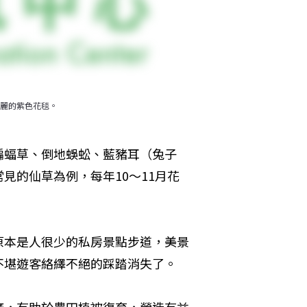
麗的紫色花毯。

蝙蝠草、倒地蜈蚣、藍豬耳（兔子
見的仙草為例，每年10～11月花
原本是人很少的私房景點步道，美景
不堪遊客絡繹不絕的踩踏消失了。
廣，有助於農田植被復育，營造有益