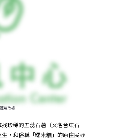
蓮農改場
尋找珍稀的五蕊石薯（又名台東石
互生，和俗稱「糯米糰」的原住民野