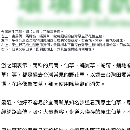
台灣原生花草。圖片來源：花蓮農改場。

左上：由馬蘭、馬蹄筋、蠅翼草、蛇莓組成的台灣原生野花植生毯。

左下：多種台灣原生植物組成細緻低矮的另類草皮，有黃花、紫花、白花及紅果。

右上：原生野花植生毯應用實例：景觀樹木下復育台灣原生植物倒地蜈蚣等，形成美
右下：仙草又稱田草，回到田埂上，兼具生態與經濟利用性。
游之穎表示，菊科的馬蘭、仙草、蠅翼草、蛇莓、鋪地
草）等，都是過去台灣常見的野花草，以過去台灣田埂常
期，花序像薰衣草，卻因使用除草劑而消失。
最近，他好不容易於宜蘭縣某知名步道看到原生仙草，
經網路瘋傳，吸引大量遊客，步道旁僅存的原生仙草，
原生草花的保育具有迫切性，台灣原生野花植生毯的推