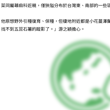
菜同屬蕁麻科近親，僅狹隘分布於台灣東、南部的一些
他原想野外引種復育、保種，但棲地附近都是小花蔓澤
找不到五蕊石薯的蹤影了。」游之穎擔心。