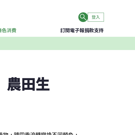
登入
綠色消費
訂閱電子報
捐款支持
 農田生
生植物，隨四季流轉變換不同顏色，