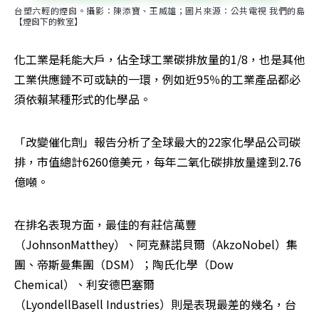
台塑六輕的煙囪。攝影：陳添寶、王威雄；圖片來源：公共電視 我們的島
【煙囪下的教室】
化工業是耗能大戶，佔全球工業碳排放量的1/8，也是其他
工業供應鏈不可或缺的一環，例如近95％的工業產品都必
須依賴某種形式的化學品。
「改變催化劑」報告分析了全球最大的22家化學品公司碳
排，市值總計6260億美元，每年二氧化碳排放量達到2.76
億噸。
在排名表現方面，最佳的有莊信萬豐
（JohnsonMatthey）、阿克蘇諾貝爾（AkzoNobel）集
團、帝斯曼集團（DSM）；陶氏化學（Dow 
Chemical）、利安德巴塞爾
（LyondellBasell Industries）則是表現最差的幾名，台