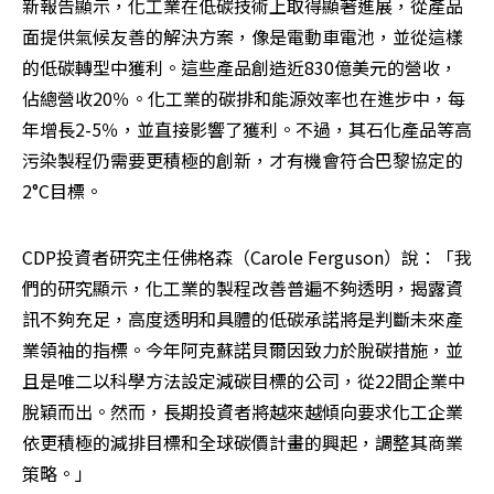
新報告顯示，化工業在低碳技術上取得顯著進展，從產品
面提供氣候友善的解決方案，像是電動車電池，並從這樣
的低碳轉型中獲利。這些產品創造近830億美元的營收，
佔總營收20％。化工業的碳排和能源效率也在進步中，每
年增長2-5％，並直接影響了獲利。不過，其石化產品等高
污染製程仍需要更積極的創新，才有機會符合巴黎協定的
2°C目標。
CDP投資者研究主任佛格森（Carole Ferguson）說：「我
們的研究顯示，化工業的製程改善普遍不夠透明，揭露資
訊不夠充足，高度透明和具體的低碳承諾將是判斷未來產
業領袖的指標。今年阿克蘇諾貝爾因致力於脫碳措施，並
且是唯二以科學方法設定減碳目標的公司，從22間企業中
脫穎而出。然而，長期投資者將越來越傾向要求化工企業
依更積極的減排目標和全球碳價計畫的興起，調整其商業
策略。」