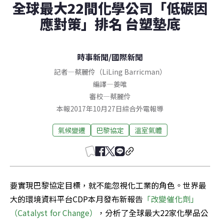
全球最大22間化學公司「低碳因
應對策」排名 台塑墊底
時事新聞
/
國際新聞
記者
—
蔡麗伶（LiLing Barricman）
編譯
—
姜唯
審校
—
蔡麗伶
本報2017年10月27日綜合外電報導
氣候變遷
巴黎協定
溫室氣體
要實現巴黎協定目標，就不能忽視化工業的角色。世界最
大的環境資料平台CDP本月發布新報告
「改變催化劑」
（Catalyst for Change）
，分析了全球最大22家化學品公