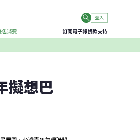
登入
綠色消費
訂閱電子報
捐款支持
年擬想巴
波昂展開，台灣青年氣候聯盟