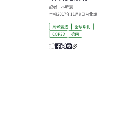
記者
—
林昕慧
本報2017年11月9日台北訊
氣候變遷
全球暖化
COP23
德國