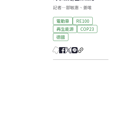
記者
—
鄒敏惠
、
姜唯
電動車
RE100
再生能源
COP23
德國