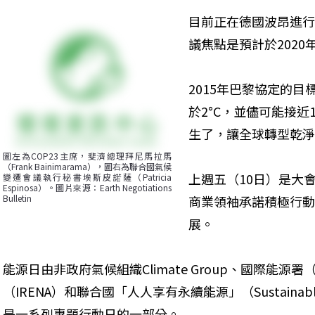
目前正在德國波昂進行
議焦點是預計於202
2015年巴黎協定的
於2°C，並儘可能接近1
生了，讓全球轉型乾淨
圖左為COP23主席，斐濟總理拜尼馬拉馬
（Frank Bainimarama），圖右為聯合國氣候
上週五（10日）是大
變遷會議執行秘書埃斯皮諾薩（Patricia 
Espinosa）。圖片來源：Earth Negotiations 
商業領袖承諾積極行動
Bulletin
展。
能源日由非政府氣候組織Climate Group、國際能源署
（IRENA）和聯合國「人人享有永續能源」（Sustainable 
是一系列專題行動日的一部分。