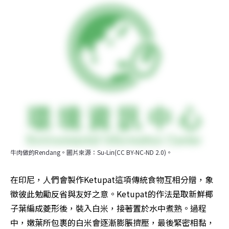
牛肉做的Rendang。圖片來源：Su-Lin(CC BY-NC-ND 2.0)。
在印尼，人們會製作Ketupat這項傳統食物互相分贈，象
徵彼此勉勵反省與友好之意。Ketupat的作法是取新鮮椰
子葉編成菱形後，裝入白米，接著置於水中煮熟。過程
中，嫩葉所包裹的白米會逐漸膨脹擠壓，最後緊密相黏，