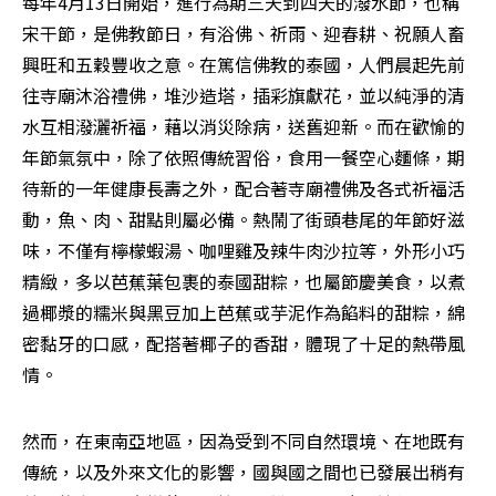
每年4月13日開始，進行為期三天到四天的潑水節，也稱
宋干節，是佛教節日，有浴佛、祈雨、迎春耕、祝願人畜
興旺和五穀豐收之意。在篤信佛教的泰國，人們晨起先前
往寺廟沐浴禮佛，堆沙造塔，插彩旗獻花，並以純淨的清
水互相潑灑祈福，藉以消災除病，送舊迎新。而在歡愉的
年節氣氛中，除了依照傳統習俗，食用一餐空心麵條，期
待新的一年健康長壽之外，配合著寺廟禮佛及各式祈福活
動，魚、肉、甜點則屬必備。熱鬧了街頭巷尾的年節好滋
味，不僅有檸檬蝦湯、咖哩雞及辣牛肉沙拉等，外形小巧
精緻，多以芭蕉葉包裹的泰國甜粽，也屬節慶美食，以煮
過椰漿的糯米與黑豆加上芭蕉或芋泥作為餡料的甜粽，綿
密黏牙的口感，配搭著椰子的香甜，體現了十足的熱帶風
情。
然而，在東南亞地區，因為受到不同自然環境、在地既有
傳統，以及外來文化的影響，國與國之間也已發展出稍有