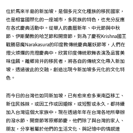
位於馬來半島的新加坡，是個多元文化種族的移民國家，
也是相當國際化的一座城市，多民族的特色，也充分反應
在各式慶典活動中。從華人的農曆新年、中元節與中秋
節、伊斯蘭教的哈芝節和開齋節，到為了慶祝Krishna國王
戰勝惡魔Narakasura的印度教傳統慶典屠妖節等，人們在
燈火燦爛的亮燈慶典中，欣賞印度傳統歌舞表演及品嘗美
味佳餚。離鄉背井的移民者，將各自的傳統文化帶入新加
坡，透過彼此的交融，創造出現今新加坡多元化的文化特
色。
而今日的台灣也如同新加坡，已有愈來愈多東南亞移工、
新住民姊妹，或因工作或因婚嫁，或短暫或永久，都持續
加入台灣這個大家族中，現在透過年年在台灣各地所舉辦
的潑水節、開齋節等原鄉節慶，他們除了與台灣的家人、
朋友，分享著屬於他們的生活文化、與記憶中的情感連