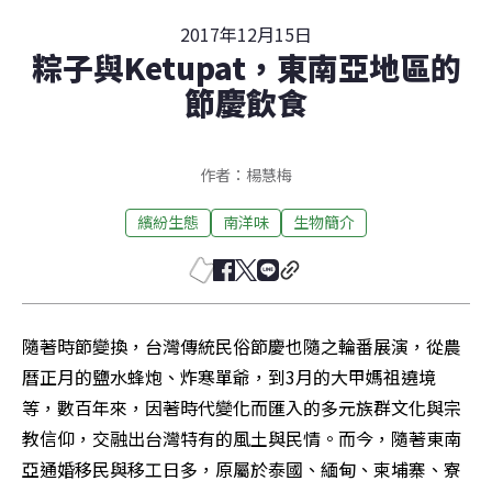
2017年12月15日
粽子與Ketupat，東南亞地區的
節慶飲食
作者：楊慧梅
繽紛生態
南洋味
生物簡介
隨著時節變換，台灣傳統民俗節慶也隨之輪番展演，從農
曆正月的鹽水蜂炮、炸寒單爺，到3月的大甲媽祖遶境
等，數百年來，因著時代變化而匯入的多元族群文化與宗
教信仰，交融出台灣特有的風土與民情。而今，隨著東南
亞通婚移民與移工日多，原屬於泰國、緬甸、柬埔寨、寮