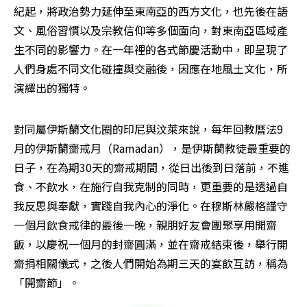
紀起，將政治勢力延伸至東南亞的西方文化，也先後在語
文、風俗習慣以及宗教信仰等多個面向，對東南亞區域產
生不同的影響力。在一年裡的各式節慶活動中，即呈現了
人們身處不同文化碰撞與交融後，因應在地風土文化，所
演繹出的獨特。     
對同屬伊斯蘭文化圈的印尼與汶萊來說，每年回教曆法9
月的伊斯蘭齋戒月（Ramadan），是伊斯蘭教徒最重要的
日子，在為期30天的齋戒期間，從日出後到日落前，不進
食、不飲水，在施行自我克制的同時，更重要的是透過自
我反思與奉獻，實踐自我內心的淨化。在穆斯林嚴格謹守
一個月飲食戒律的最後一晚，親朋好友會團聚享用開齋
飯，以慶祝一個月的封齋圓滿，並在齋戒結束後，舉行開
齋捐相關儀式，之後人們開始為期三天的宴飲互訪，稱為
「開齋節」。