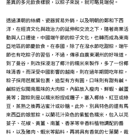
差異的多元飲食樣貌，以粽子來說，就可略見端倪。
透過漢朝的絲綢、瓷器貿易外銷，以及明朝的鄭和下西
洋，在經濟文化與政治力的延伸和交流之下，隨著商業活
動與人口遷徙，中國端午節的粽子文化，也轉而成為東南
亞地區的節慶飲食。在泰國，除了在潑水節吃甜粽，端午
節也有吃粽子的習俗，不過，傳承自廣東潮州的好味道，
到了曼谷，則改採浸泡了椰汁的糯米來製作，多了一份椰
味清香。而深受中國影響的越南，則在過年期間吃年粽，
粽子採用芭蕉葉包裹，造型有方有圓，口味則有甜有鹹。
鹹粽近似閩南風味的大肉粽，內餡放入瘦肉、鮮蝦、鹹蛋
黃等；甜粽則是以糯米粉捏成糰子，塞入椰絲、紅豆或綠
豆，蒸熟之後再沾蜜汁或砂糖。此外，別具特色的還有馬
來西亞的娘惹粽。以蘭花汁染色的紫藍色糯米，包入以芫
荽子、花椒、黃薑、南薑、香茅等辛香料植物調配的醬
料，以及豬肉、蝦米等餡料，再將具有香氣的七葉蘭，裁