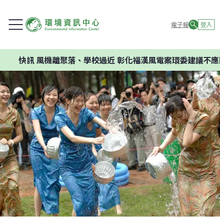
電子報
登入
快訊
風機離聚落、學校過近 彰化福漢風電案環委建議不應開發