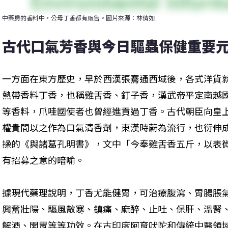
中藥房的香料中，公母丁香都有販售。圖片來源：林倩如
古代口氣芳香與今日驅蟲保健重要
一方面在東方歷史，早於西漢張騫通西域後，各式洋貨
熱帶香料丁香，也稱雞舌香、釘子香，漢武帝平定南越
等香料，爪哇國使者也曾經進貢過丁香。古代朝臣向皇
權貴間以之作為口氣清香劑，東漢時蔚為流行，也衍伸
操的《與諸葛孔明書》，文中「今奉雞舌香五斤，以表
有招募之意的暗喻。
據現代藥理說明，丁香尤能健胃，可治療腹瀉、胃腸脹
興奮壯陽、驅風散寒、鎮痛、麻醉、止吐、保肝、溫腎
解酒、開胃等等功效。在古印度阿育吠陀和傳統中醫領