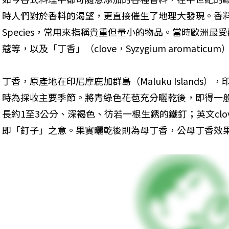
時人們對於香料的渴望，更直接催生了地理大發現。香料的
Species，常用來指稱貴重但量小的物品。當時歐洲
蔻等，以及「丁香」（clove，Syzygium aromaticum
丁香，原產地在印尼摩鹿加群島（Maluku Islands），
時為採收主要季節。將青綠色花苞充分曬乾後，即得一
長約1至3公分、深褐色、彷若一根生銹的鐵釘；英文clove
即「釘子」之意。果實曬乾後則為母丁香，公母丁香效