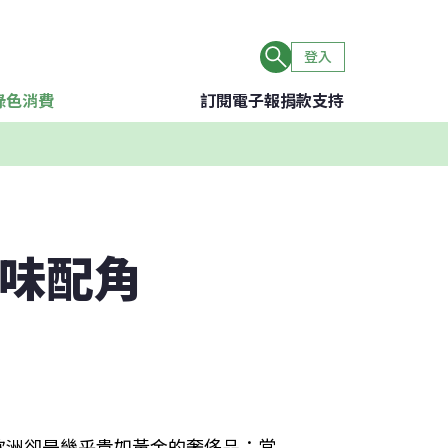
登入
綠色消費
訂閱電子報
捐款支持
調味配角
歐洲卻是幾乎貴如黃金的奢侈品；當