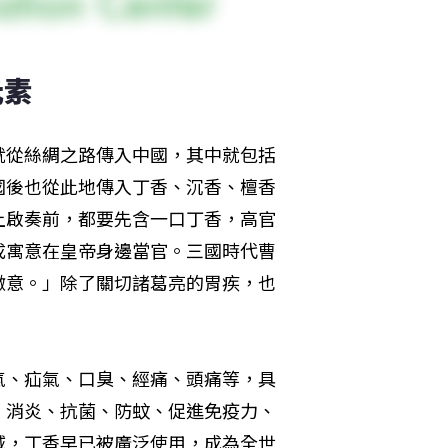
元素
就從絲綢之路傳入中國，其中就包括
國後也從此地傳入丁香、沉香、檀香
上啟奏前，都要先含一口丁香，高官
成寓意在皇帝身邊當官。三國時代曹
微意。」除了關切諸葛亮的胃疾，也
氣、疝氣、口臭、經痛、頭痛等，具
、消炎、抗菌、防蚊、促進免疫力、
域，丁香早已被廣泛使用，成為全世