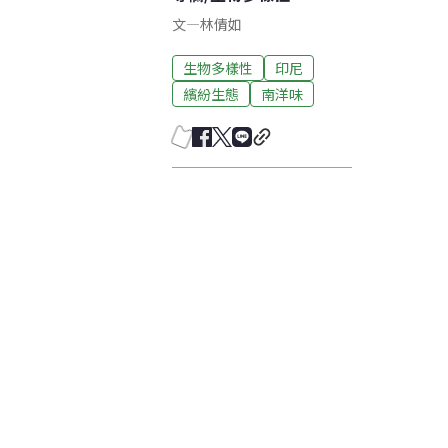
文
—
林倩如
生物多樣性
印尼
繽紛生態
南洋味