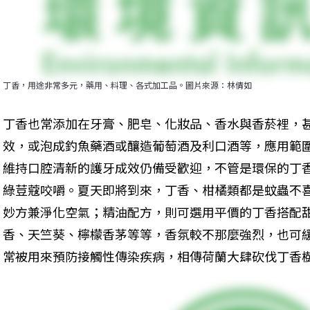
丁香，用途非常多元，藥用、料理、各式加工品。圖片來源：林倩如
丁香也常添加在牙膏、肥皂、化妝品、香水與香菸裡，
效，或泡成釣魚藥酒或釀造葡萄酒及利口酒等，應用範
維持口腔清新的護牙成效仍備受歡迎，不管是環保的丁
綠荳蔻咬嚼。夏天即將到來，丁香、柑橘類都是蚊蟲不
妙方兼淨化空氣；精油配方，則可選用平價的丁香搭配
香、天竺葵、檸檬香茅等等，香氛較不那麼強烈，也可
常被用來預防接觸性傳染疾病，相傳荷蘭大肆砍伐丁香