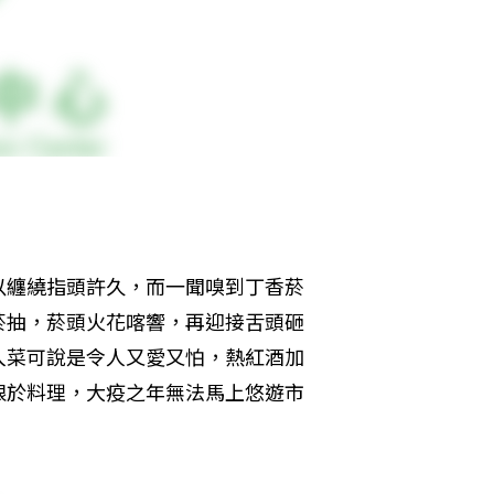
以纏繞指頭許久，而一聞嗅到丁香菸
菸抽，菸頭火花喀響，再迎接舌頭砸
入菜可說是令人又愛又怕，熱紅酒加
限於料理，大疫之年無法馬上悠遊市