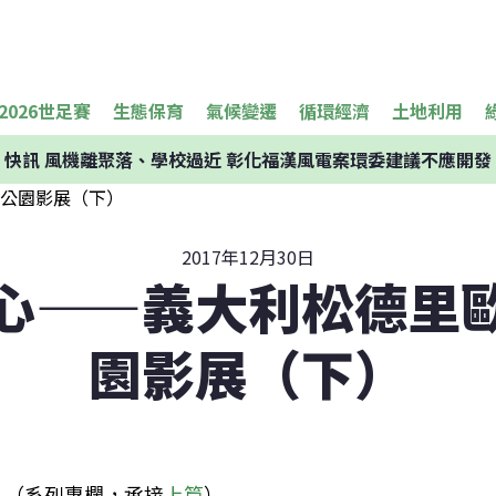
2026世足賽
生態保育
氣候變遷
循環經濟
土地利用
快訊
風機離聚落、學校過近 彰化福漢風電案環委建議不應開發
2017年12月30日
心——義大利松德里
園影展（下）
（系列專欄，承接
上篇
）