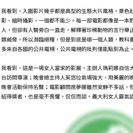
我看到，入圍影片幾乎都是典型的生態大片風格，景色
影、縮時攝影，一個都不能少。每一部電影都像是一本
人，但卻有人聲旁白一直走，解釋著珍稀動物的言行舉
類威脅，所以瀕臨絕種，但是到底是哪一個人類，教科
多來自各國的公共電視，公共電視的批判僅能點到為止
我看到，這是一場女人當家的影展，主辦人瑪莉娜自信
台訪問導演；晚會總主持人茱悠拉氣場強大，用美麗的
晚會活動保持名聲；電影顧問席夢娜雖然安靜不多話，
紹得獎者，也是毫不畏懼，侃侃而談。義大利女人霸氣