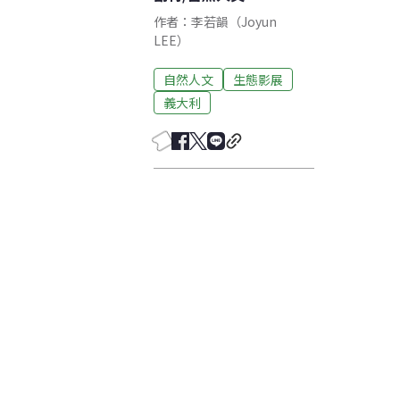
作者：李若韻（Joyun
LEE）​
自然人文
生態影展
義大利