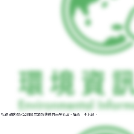
松德里歐國家公園影展頒獎典禮的串場表演。攝影：李若韻。