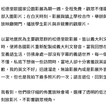
松德里歐國家公園影展為期一週，全程免費，觀眾不僅能
部入圍影片；在白天時刻，影展與鎮上學校合作，舉辦
放映廳開門，播放學生影片與非競賽的觀摩片。
以當地居民為主要觀眾群的松德里歐影展，皆以義大利
時，便將各國影片重新配製成義大利文發音。當我回想
至義語生活，彷彿身處一部沒有字幕的義語世界，每一
不懂，私底下想做一些訪問時，當地人卻十分害羞說英
歉，我的英文不好」迅速溜走，無論影展內或是影展外
一次，但也是我拍下最多照片的一次；語言退位，回到
我看到，他們很仔細的佈置放映會場，選擇了透明的低
刻放影片，不影響觀眾視角。