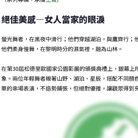
絕佳美感—女人當家的眼淚
螢光舞者，在黑夜中滑行；他們穿越湖泊，與鷹齊行；
他們柔身慢舞，在黎明時分的濕氣裡，融為山林。
在第30屆松德里歐國家公園影展的頒獎典禮上，銀幕上
象。兩位年輕舞者襯著山野、湖泊、星辰，搭配不同顏
單的串場表演，不造勢鋪張，但絕對優雅，讓觀眾得到