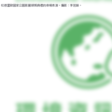
松德里歐國家公園影展頒獎典禮的串場表演。攝影：李若韻。